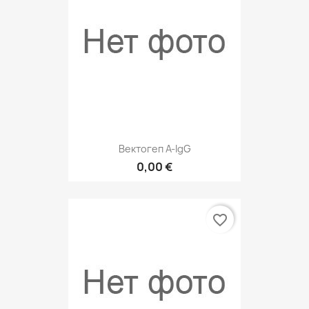
Вектогеп А-IgG
0,00 €
favorite_border