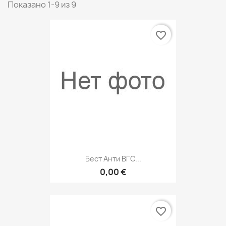
Показано 1-9 из 9
favorite_border
Бест Анти ВГС...
0,00 €
favorite_border