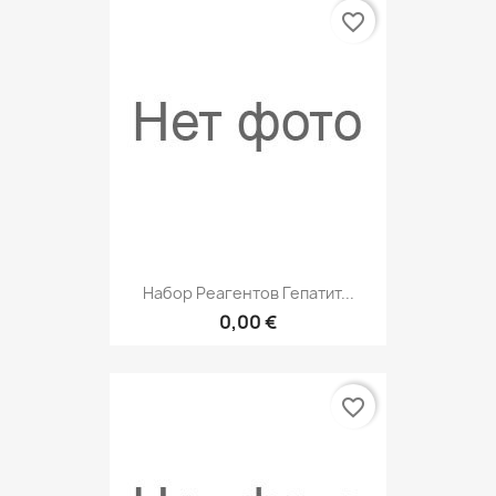
favorite_border
Набор Реагентов Гепатит...
0,00 €
favorite_border