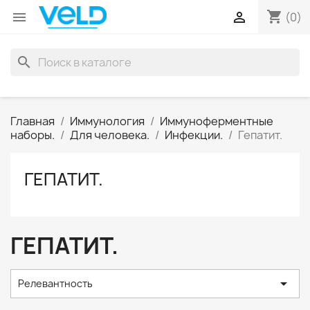
shopping_cart


(0)
search
Главная
Иммунология
Иммуноферментные
наборы.
Для человека.
Инфекции.
Гепатит.
ГЕПАТИТ.
ГЕПАТИТ.

Релевантность