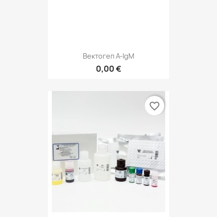
Вектогеп А-IgM
0,00 €
favorite_border