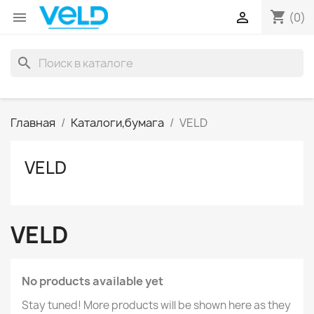
shopping_cart


(0)
search
Главная
Каталоги,бумага
VELD
VELD
VELD
No products available yet
Stay tuned! More products will be shown here as they