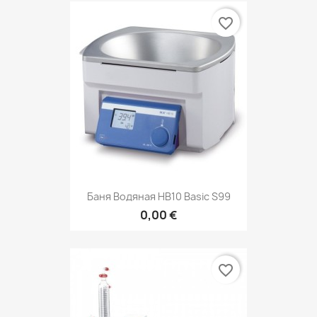
favorite_border
Баня Водяная НВ10 Basic S99
0,00 €
favorite_border