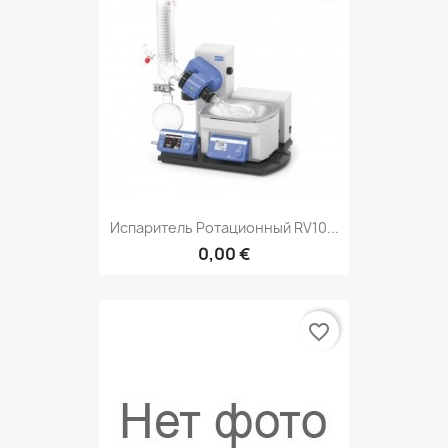
Испаритель Ротационный RV10...
0,00 €
favorite_border