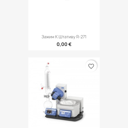
Зажим К Штативу R-271
0,00 €
favorite_border