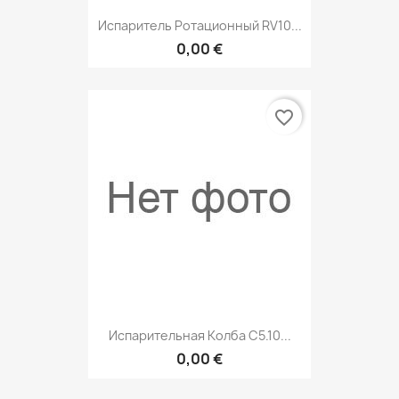
Испаритель Ротационный RV10...
0,00 €
favorite_border
Испарительная Колба С5.10...
0,00 €