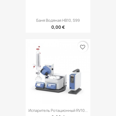
Баня Водяная НВ10, S99
0,00 €
favorite_border
Испаритель Ротационный RV10...