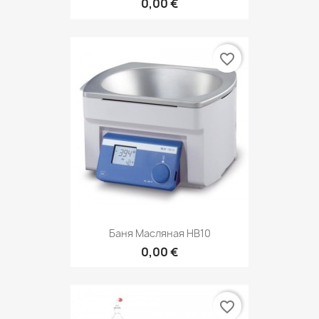
0,00 €
favorite_border
Баня Масляная HB10
0,00 €
favorite_border