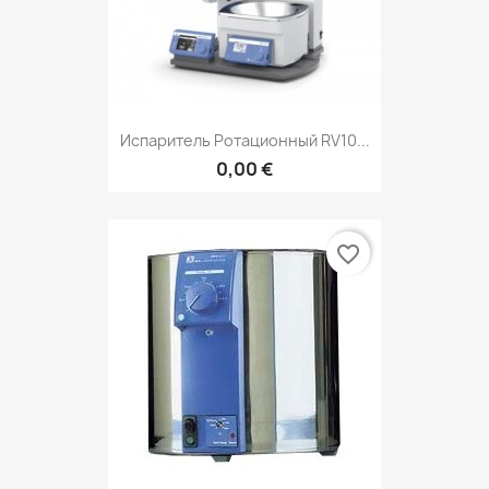
Испаритель Ротационный RV10...
0,00 €
favorite_border