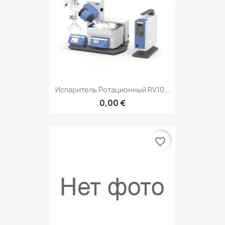
Испаритель Ротационный RV10...
0,00 €
favorite_border