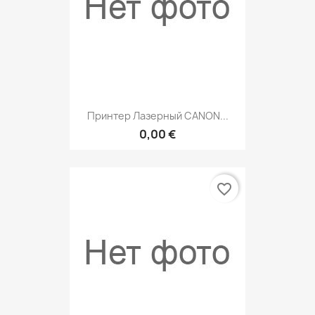
Принтер Лазерный CANON...
0,00 €
favorite_border