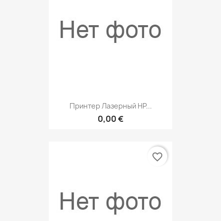
Принтер Лазерный HP...
0,00 €
favorite_border