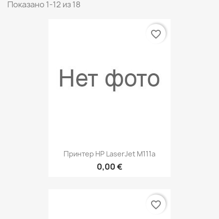
Показано 1-12 из 18
favorite_border
Принтер HP LaserJet M111a
0,00 €
favorite_border