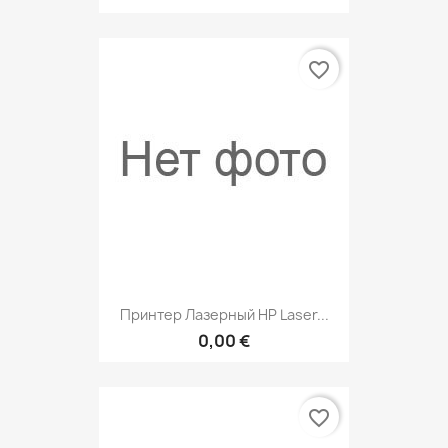
favorite_border
Принтер Лазерный HP Laser...
0,00 €
favorite_border