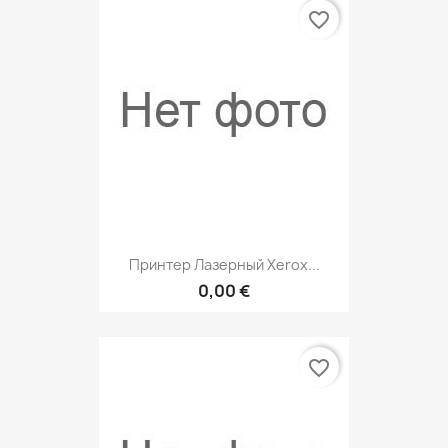
favorite_border
Принтер Лазерный Xerox...
0,00 €
favorite_border