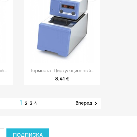
р
Быстрый просмотр

й...
Термостат Циркуляционный...
8,41 €
1

Вперед
2
3
4