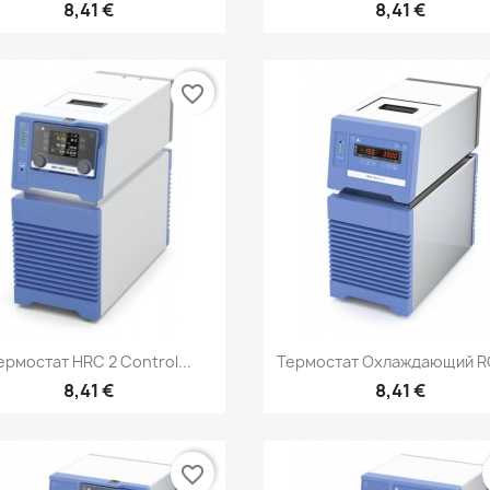
8,41 €
8,41 €
favorite_border
Быстрый просмотр
Быстрый просмот


ермостат HRC 2 Control...
Термостат Охлаждающий RC
8,41 €
8,41 €
favorite_border