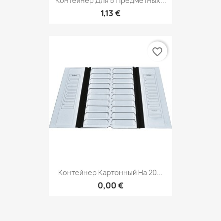
Контейнер Для 5 Предметных...
1,13 €
favorite_border
Контейнер Картонный На 20...
0,00 €