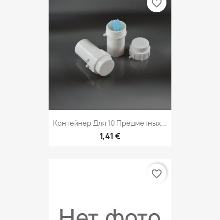
favorite_border
Контейнер Для 10 Предметных...
1,41 €
favorite_border