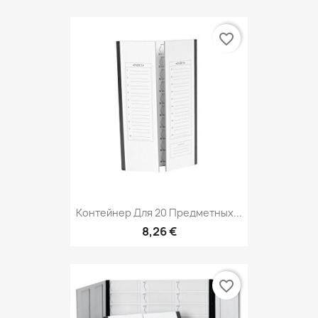
favorite_border
Контейнер Для 20 Предметных...
8,26 €
favorite_border