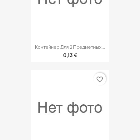
Контейнер Для 2 Предметных...
0,13 €
favorite_border