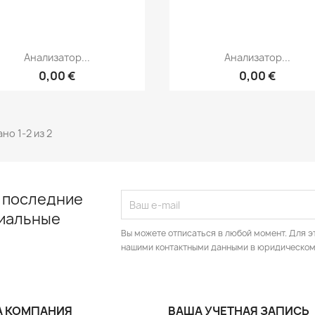
Быстрый просмотр
Быстрый просмот


Анализатор...
Анализатор...
0,00 €
0,00 €
но 1-2 из 2
 последние
циальные
Вы можете отписаться в любой момент. Для э
нашими контактными данными в юридическом
 КОМПАНИЯ
ВАША УЧЕТНАЯ ЗАПИСЬ