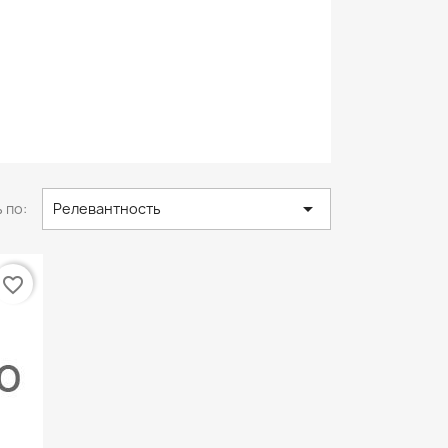

 по:
Релевантность
favorite_border