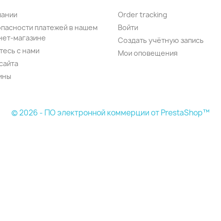
пании
Order tracking
опасности платежей в нашем
Войти
нет-магазине
Создать учётную запись
тесь с нами
Мои оповещения
сайта
ины
© 2026 - ПО электронной коммерции от PrestaShop™