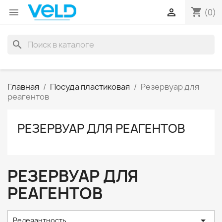
shopping_cart


(0)
search
Главная
Посуда пластиковая
Резервуар для
реагентов
РЕЗЕРВУАР ДЛЯ РЕАГЕНТОВ
РЕЗЕРВУАР ДЛЯ
РЕАГЕНТОВ

Релевантность