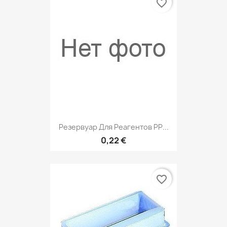
favorite_border
Резервуар Для Реагентов РР...
0,22 €
favorite_border