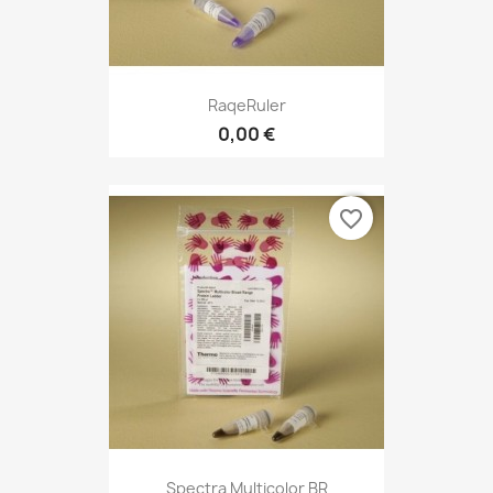
RaqeRuler
0,00 €
favorite_border
Spectra Multicolor BR