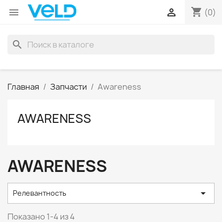
shopping_cart


(0)
search
Главная
Запчасти
Awareness
AWARENESS
AWARENESS

Релевантность
Показано 1-4 из 4