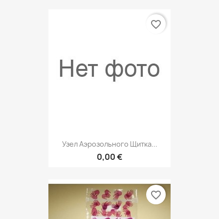
favorite_border
Узел Аэрозольного Щитка...
0,00 €
favorite_border