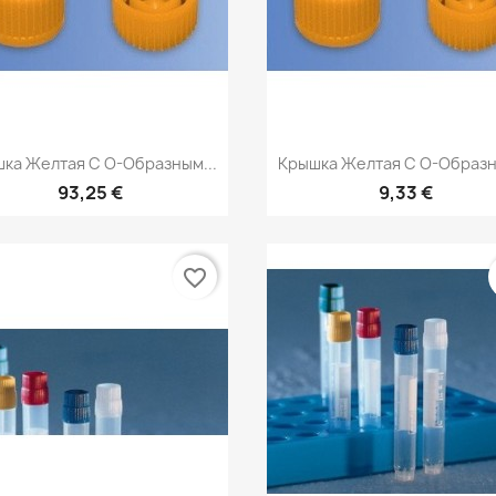
Быстрый просмотр
Быстрый просмот


ка Желтая С О-Образным...
Крышка Желтая С О-Образн
93,25 €
9,33 €
favorite_border