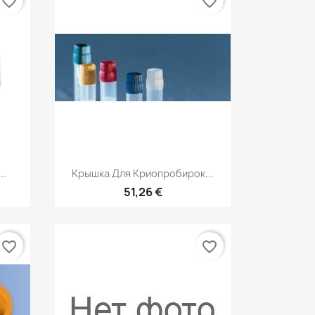
favorite_border
favorite_border
р
Быстрый просмотр

..
Крышка Для Криопробирок...
51,26 €
favorite_border
favorite_border