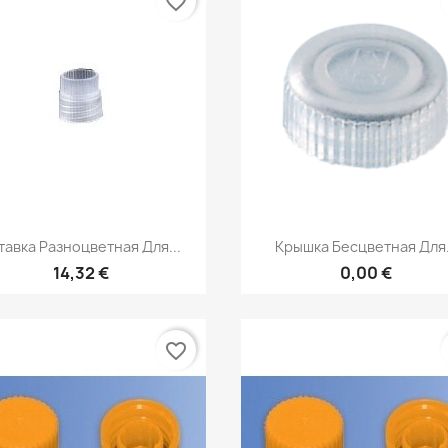
favorite_border
Быстрый просмотр
Быстрый просмот


тавка Разноцветная Для...
Крышка Бесцветная Для.
14,32 €
0,00 €
favorite_border