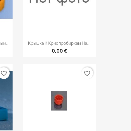
р
Быстрый просмотр

ым...
Крышка К Криопробиркам На...
0,00 €
favorite_border
favorite_border