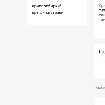
Кри
криопробирки*
тип
крышки,вставки
сил
те
По
Товаро