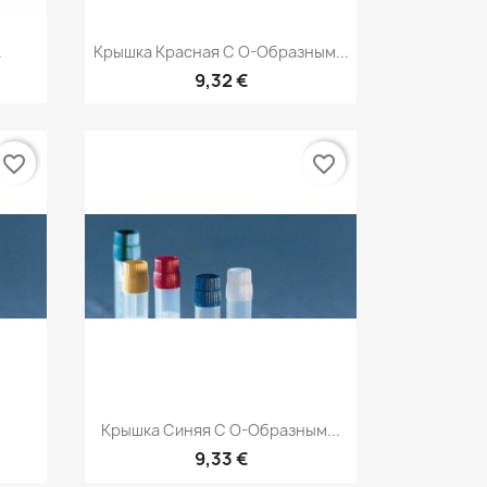
р
Быстрый просмотр

.
Крышка Красная С О-Образным...
9,32 €
favorite_border
favorite_border
р
Быстрый просмотр

Крышка Синяя С О-Образным...
9,33 €