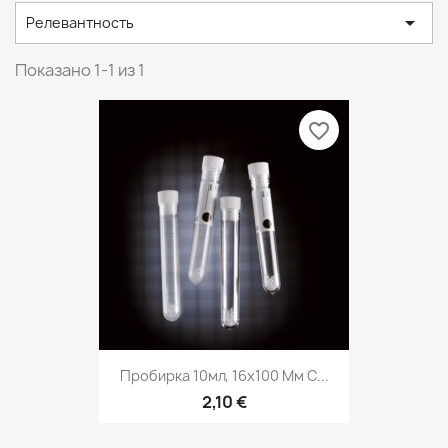

Релевантность
Показано 1-1 из 1
favorite_border
Пробирка 10мл, 16х100 Мм С...
2,10 €