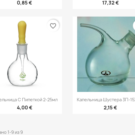
0,85 €
17,32 €
favorite_border
Быстрый просмотр
Быстрый просмот


ельница С Пипеткой 2-25мл
Капельница Шустера 3П-15Х
4,00 €
2,15 €
но 1-9 из 9