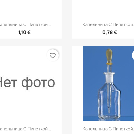
Быстрый просмотр
Быстрый просмот


апельница С Пипеткой...
Капельница С Пипеткой.
1,10 €
0,78 €
favorite_border
Быстрый просмотр
Быстрый просмот


апельница С Пипеткой...
Капельница С Пипеткой.