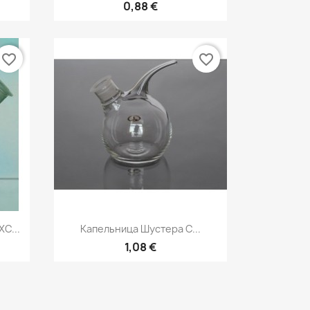
0,88 €
favorite_border
favorite_border
р
Быстрый просмотр

С...
Капельница Шустера С...
1,08 €