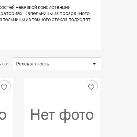
остей невязкой консистенции,
ораториях. Капельницы из прозрачного
капельницы из темного стекла подходят

 по:
Релевантность
favorite_border
favorite_border