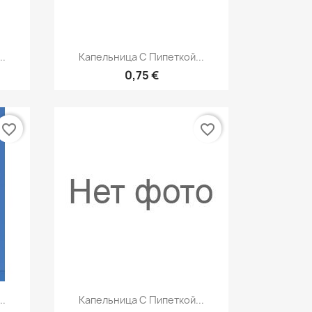
р
Быстрый просмотр

..
Капельница С Пипеткой...
0,75 €
favorite_border
favorite_border
р
Быстрый просмотр

..
Капельница С Пипеткой...