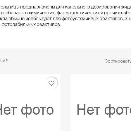
ельницы предназначены для капельного дозирования жидк
требованы в химических, фармацевтических и прочих лаб
кла обычно используют для фотоустойчивых реактивов, а 
 фотолабильных реактивов.
в: 9.
Сортировать
favorite_border