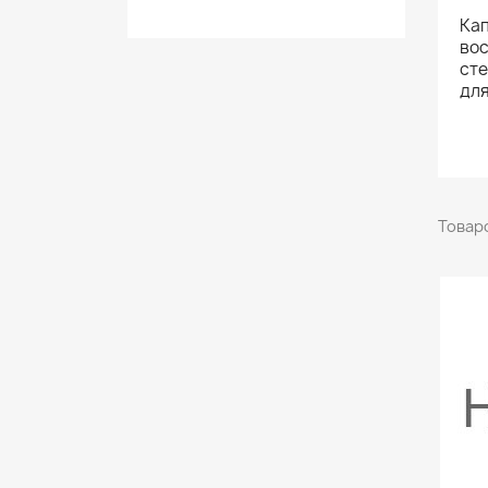
Кап
вос
сте
для
Товаро