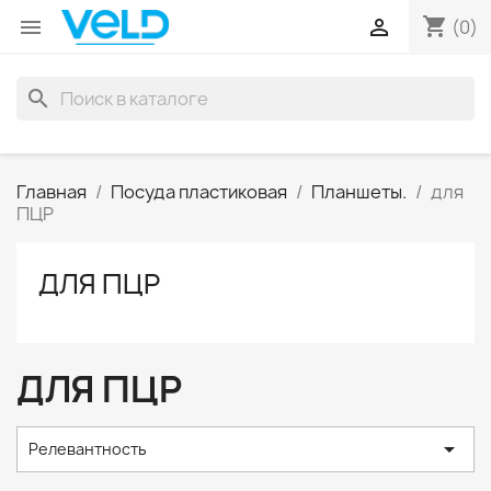
shopping_cart


(0)
search
Главная
Посуда пластиковая
Планшеты.
для
ПЦР
ДЛЯ ПЦР
ДЛЯ ПЦР

Релевантность