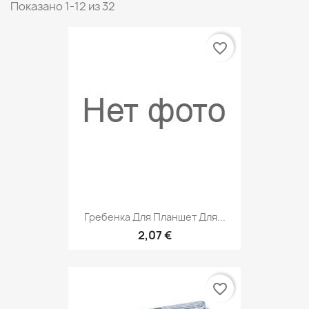
Показано 1-12 из 32
favorite_border
Гребенка Для Планшет Для...
2,07 €
favorite_border