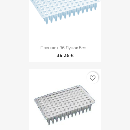
Планшет 96 Лунок Без...
34,35 €
favorite_border