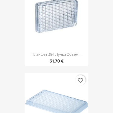
Планшет 384 Лунки Объем...
31,70 €
favorite_border