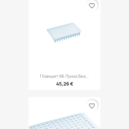
favorite_border
Планшет 96 Лунок Без...
45,26 €
favorite_border