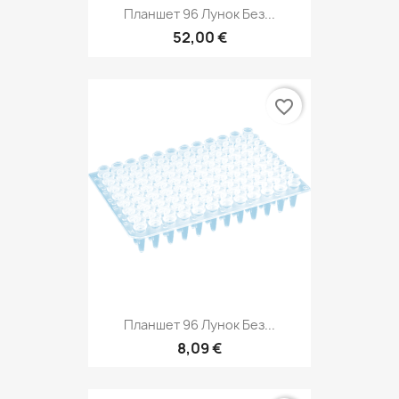
Планшет 96 Лунок Без...
52,00 €
favorite_border
Планшет 96 Лунок Без...
8,09 €