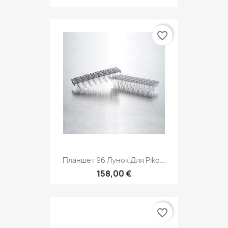
favorite_border
Планшет 96 Лунок Для Piko...
158,00 €
favorite_border