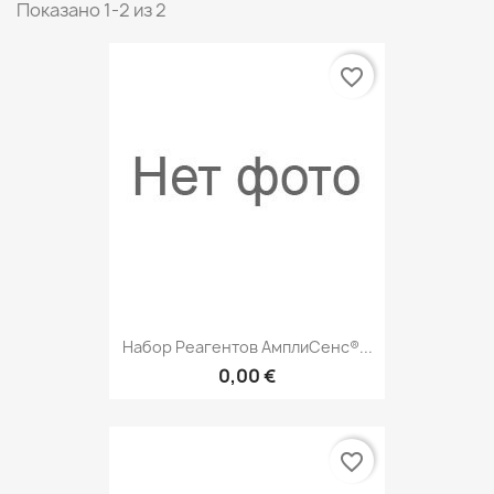
Показано 1-2 из 2
favorite_border
Набор Реагентов АмплиСенс®...
0,00 €
favorite_border