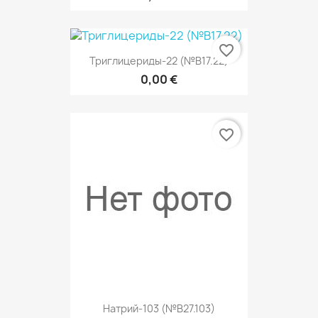
favorite_border
Триглицериды-22 (№В17.22)
0,00 €
favorite_border
Натрий-103 (№В27.103)