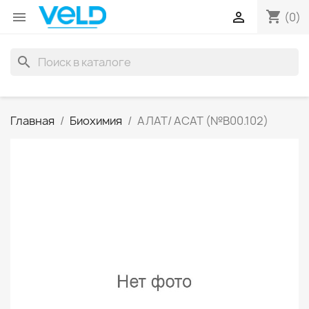
shopping_cart


(0)
search
Главная
Биохимия
АЛАТ/ АСАТ (№В00.102)