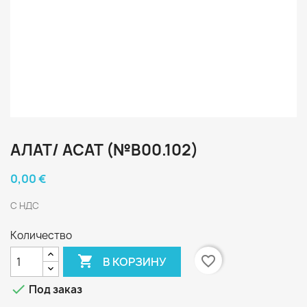
АЛАТ/ АСАТ (№В00.102)
0,00 €
С НДС
Количество

favorite_border
В КОРЗИНУ

Под заказ