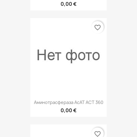
0,00 €
favorite_border
Аминотрасфераза АсАТ АСТ 360
0,00 €
favorite_border