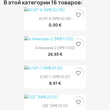
В этой категории 16 товаров:
favorite_border
АСАТ-6 (№В 02.06)
0,00 €
favorite_border
A-Амилаза-2 (№В 11.02)
26,93 €
favorite_border
АЛАТ-1 (№В 01.01)
8,97 €
favorite_border
ЛДГ (№В 23.01)