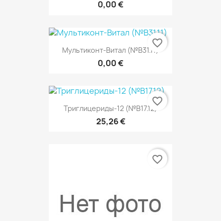
0,00 €
favorite_border
Мультиконт-Витал (№В31.11)
0,00 €
favorite_border
Триглицериды-12 (№В17.12)
25,26 €
favorite_border