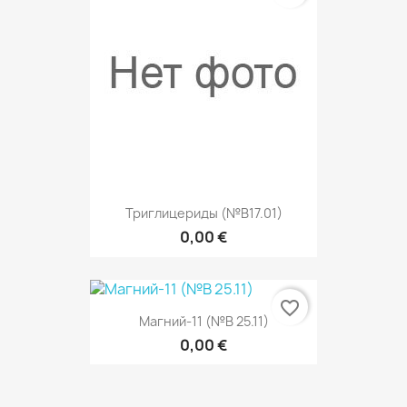
Триглицериды (№В17.01)
0,00 €
favorite_border
Магний-11 (№В 25.11)
0,00 €