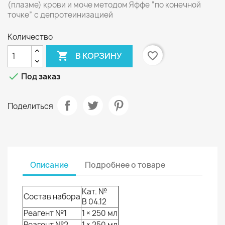
(плазме) крови и моче методом Яффе “по конечной
точке” с депротеинизацией
Количество

favorite_border
В КОРЗИНУ

Под заказ
Поделиться
Описание
Подробнее о товаре
Кат. №
Состав набора
В 04.12
Реагент №1
1 × 250 мл
Реагент №2
1 × 250 мл