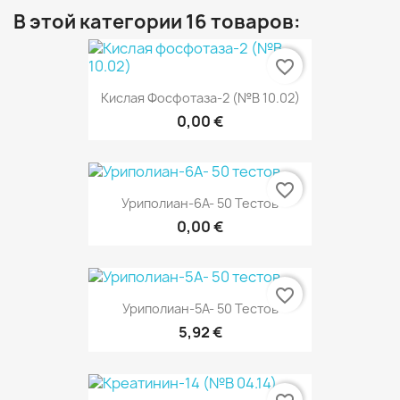
В этой категории 16 товаров:
favorite_border
Кислая Фосфотаза-2 (№В 10.02)
0,00 €
favorite_border
Уриполиан-6А- 50 Тестов
0,00 €
favorite_border
Уриполиан-5А- 50 Тестов
5,92 €