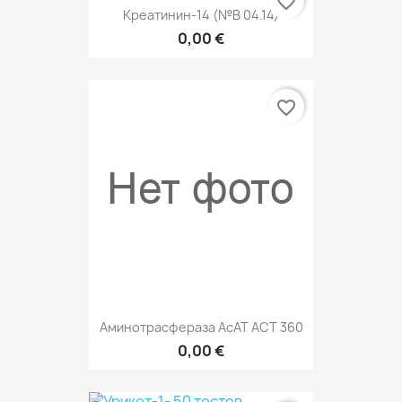
favorite_border
Креатинин-14 (№В 04.14)
0,00 €
favorite_border
Аминотрасфераза АсАТ АСТ 360
0,00 €