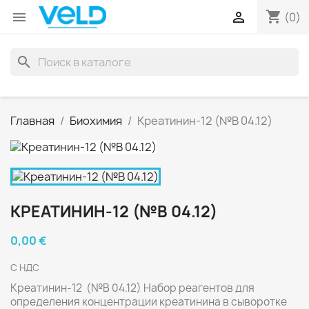
shopping_cart


(0)
search
Главная
Биохимия
Креатинин-12 (№В 04.12)
КРЕАТИНИН-12 (№В 04.12)
0,00 €
С НДС
Креатинин-12 (№В 04.12) Набор реагентов для
определения концентрации креатинина в сыворотке