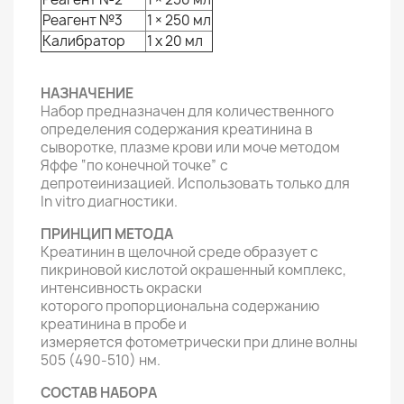
Реагент №3
1 × 250 мл
Калибратор
1 х 20 мл
НАЗНАЧЕНИЕ
Набор предназначен для количественного
определения содержания креатинина в
сыворотке, плазме крови или моче методом
Яффе “по конечной точке” с
депротеинизацией. Использовать только для
In vitro диагностики.
ПРИНЦИП МЕТОДА
Креатинин в щелочной среде образует с
пикриновой кислотой окрашенный комплекс,
интенсивность окраски
которого пропорциональна содержанию
креатинина в пробе и
измеряется фотометрически при длине волны
505 (490-510) нм.
СОСТАВ НАБОРА