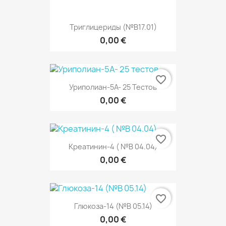
Триглицериды (№В17.01)
0,00 €
favorite_border
Уриполиан-5А- 25 Тестов
0,00 €
favorite_border
Креатинин-4 ( №В 04.04)
0,00 €
favorite_border
Глюкоза-14 (№В 05.14)
0,00 €