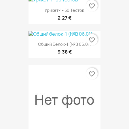
favorite_border
Урикет-1- 50 Тестов
2,27 €
favorite_border
Общий Белок-1 (№В 06.01)
9,38 €
favorite_border