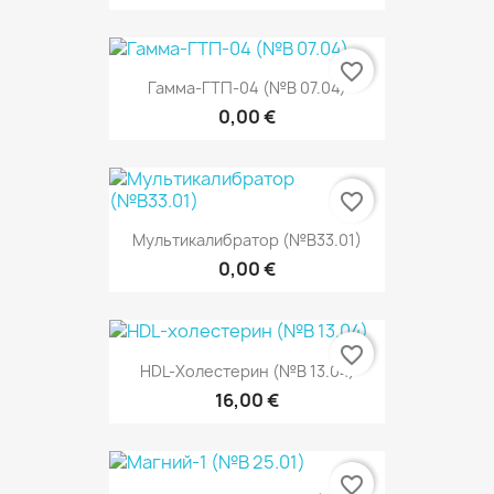
favorite_border
Гамма-ГТП-04 (№В 07.04)
0,00 €
favorite_border
Мультикалибратор (№В33.01)
0,00 €
favorite_border
HDL-Холестерин (№В 13.04)
16,00 €
favorite_border