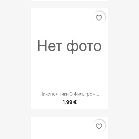
favorite_border
Наконечники С Фильтром...
1,99 €
favorite_border