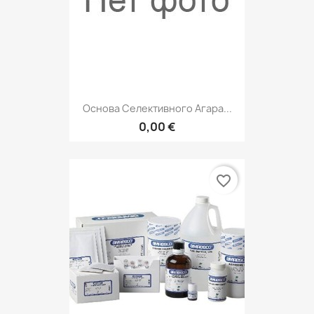
Основа Селективного Агара...
0,00 €
favorite_border