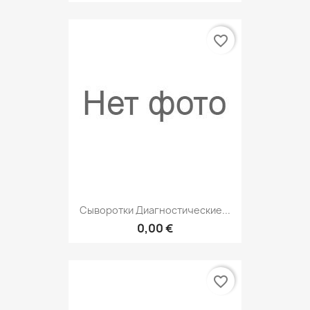
favorite_border
Сыворотки Диагностические...
0,00 €
favorite_border