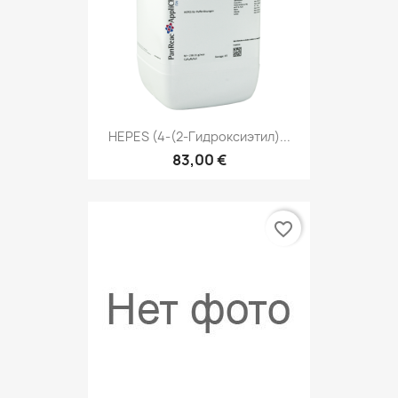
HЕРЕS (4-(2-Гидроксиэтил)...
83,00 €
favorite_border