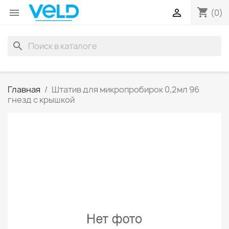
shopping_cart


(0)
search
Главная
Штатив для микропробирок 0,2мл 96
гнезд с крышкой