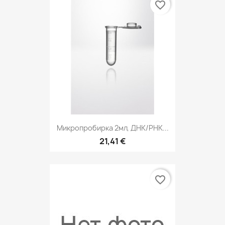
favorite_border
Микропробирка 2мл, ДНК/РНК...
21,41 €
favorite_border