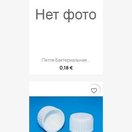
Петля Бактериальная...
0,18 €
favorite_border