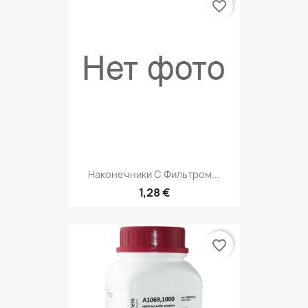
favorite_border
Наконечники С Фильтром...
1,28 €
favorite_border