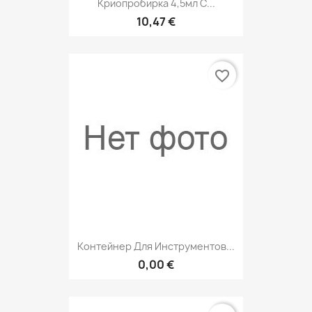
Криопробирка 4,5мл С...
10,47 €
favorite_border
Контейнер Для Инструментов...
0,00 €