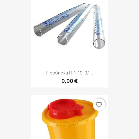
Пробирка П-1-10-0,1...
0,00 €
favorite_border