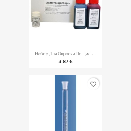
Набор Для Окраски По Циль...
3,87 €
favorite_border