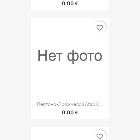
0,00 €
favorite_border
Пептоно-Дрожжевой Агар С...
0,00 €
favorite_border