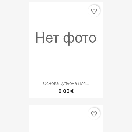
favorite_border
Основа Бульона Для...
0,00 €
favorite_border