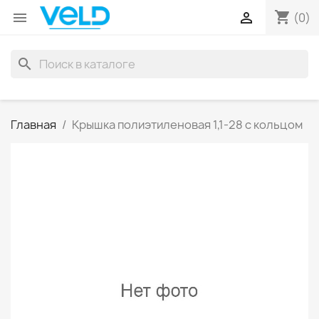
shopping_cart


(0)
search
Главная
Крышка полиэтиленовая 1,1-28 с кольцом