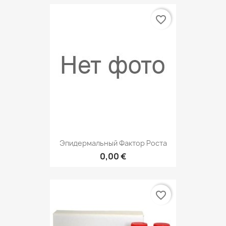
favorite_border
Эпидермальный Фактор Роста
0,00 €
favorite_border