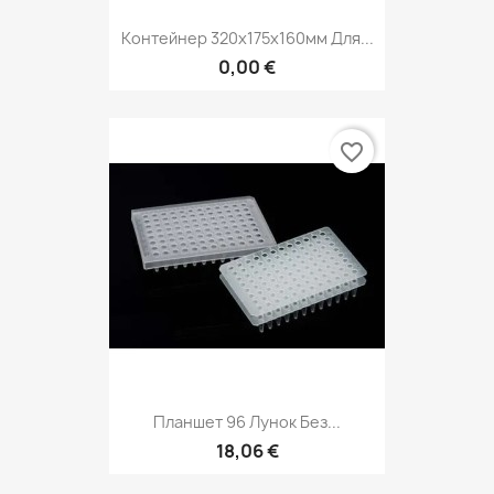
Контейнер 320х175х160мм Для...
0,00 €
favorite_border
Планшет 96 Лунок Без...
18,06 €