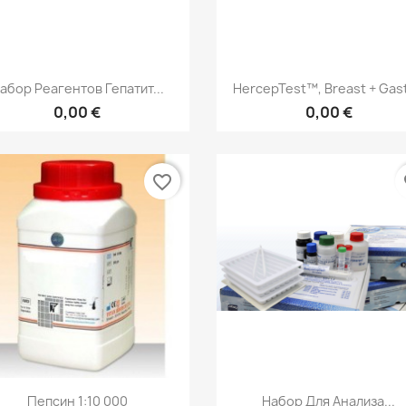
Быстрый просмотр
Быстрый просмот


абор Реагентов Гепатит...
HercepTest™, Breast + Gast
0,00 €
0,00 €
favorite_border
fa
Быстрый просмотр
Быстрый просмот


Пепсин 1:10 000
Набор Для Анализа...