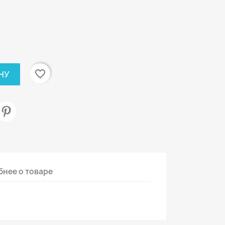
favorite_border
НУ
нее о товаре