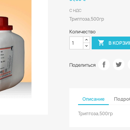
С НДС
Триптоза,500гр
Количество

В КОРЗИ
Поделиться
Описание
Подроб
Триптоза,500гр