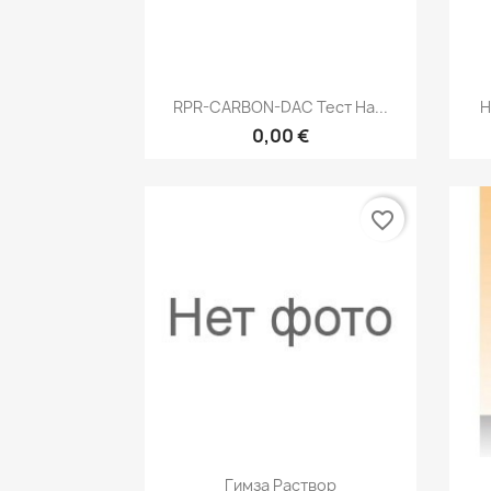
Быстрый просмотр

RPR-CARBON-DAC Тест На...
Н
0,00 €
favorite_border
Быстрый просмотр

Гимза Раствор