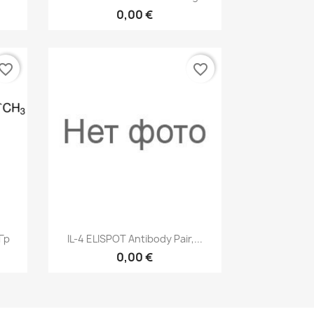
0,00 €
vorite_border
favorite_border
р
Быстрый просмотр

 Гр
IL-4 ELISPOT Antibody Pair,...
0,00 €