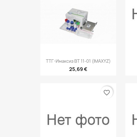
Быстрый просмотр

ТТГ-Имаксиз ВТ 11-01 (IMAXYZ)
25,69 €
favorite_border