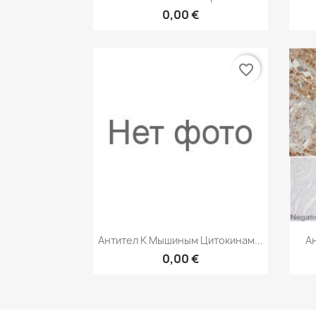
0,00 €
favorite_border
Быстрый просмотр

Антител К Мышиным Цитокинам...
А
0,00 €