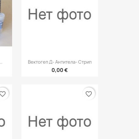
р
Быстрый просмотр

..
Вектогеп Д- Антитела- Стрип
0,00 €
vorite_border
favorite_border