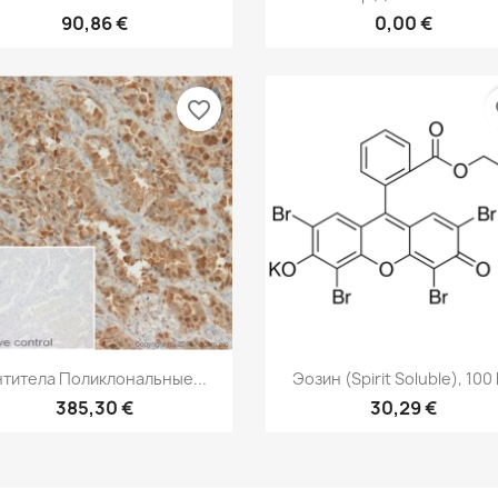
90,86 €
0,00 €
favorite_border
fa
Быстрый просмотр
Быстрый просмот


нтитела Поликлональные...
Эозин (Spirit Soluble), 100
385,30 €
30,29 €