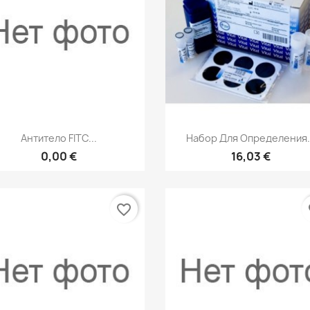
Быстрый просмотр
Быстрый просмот


Антитело FITC...
Набор Для Определения.
0,00 €
16,03 €
favorite_border
fa