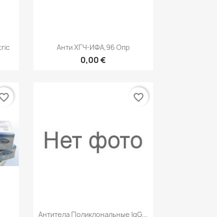
р
Быстрый просмотр

ric
Анти ХГЧ-ИФА,96 Опр
0,00 €
vorite_border
favorite_border
р
Быстрый просмотр

Антитела Поликлональные IgG...