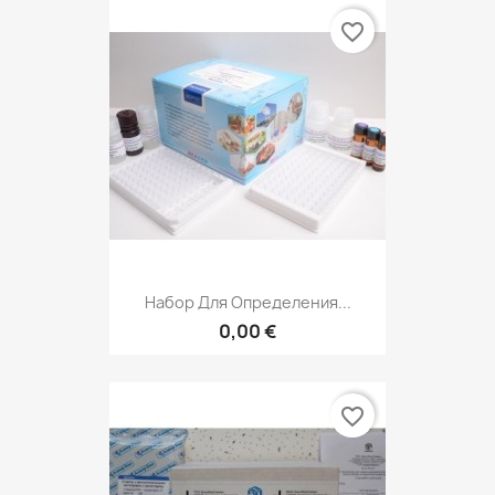
favorite_border
Набор Для Определения...
0,00 €
favorite_border