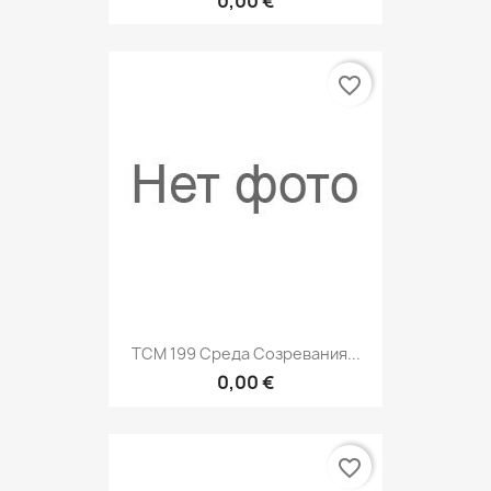
0,00 €
favorite_border
TCM 199 Среда Созревания...
0,00 €
favorite_border