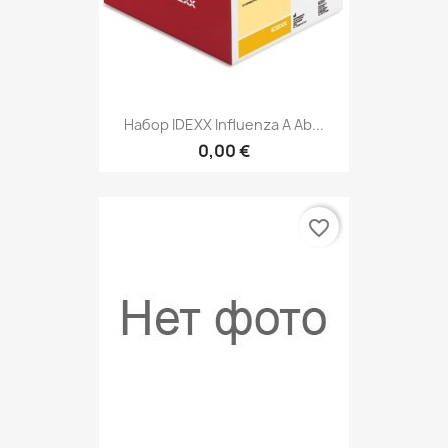
Набор IDEXX Influenza A Ab...
0,00 €
favorite_border