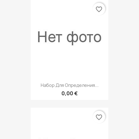
favorite_border
Набор Для Определения...
0,00 €
favorite_border