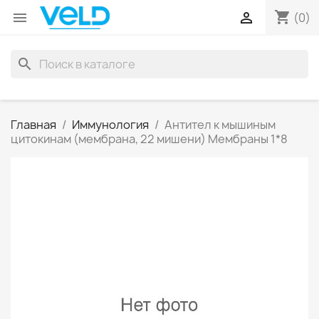
shopping_cart


(0)
search
Главная
Иммунология
Антител к мышиным
цитокинам (мембрана, 22 мишени) Мембраны 1*8