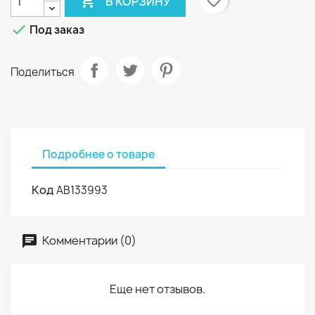

favorite_border
В КОРЗИНУ

Под заказ
Поделиться
Подробнее о товаре
Код
AB133993
Комментарии (0)
Еще нет отзывов.