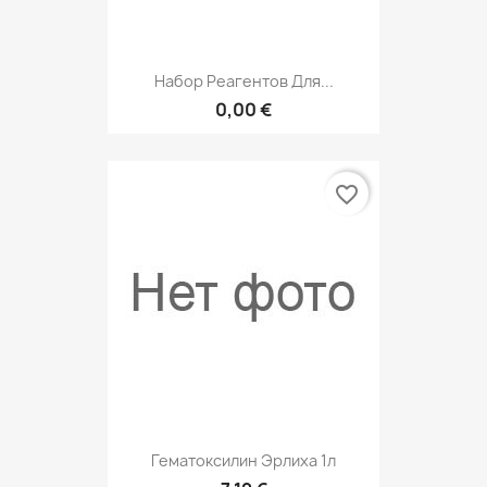
Набор Реагентов Для...
0,00 €
favorite_border
Гематоксилин Эрлиха 1л