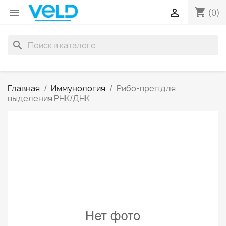
shopping_cart


(0)
search
Главная
Иммунология
Рибо-преп для
выделения РНК/ДНК