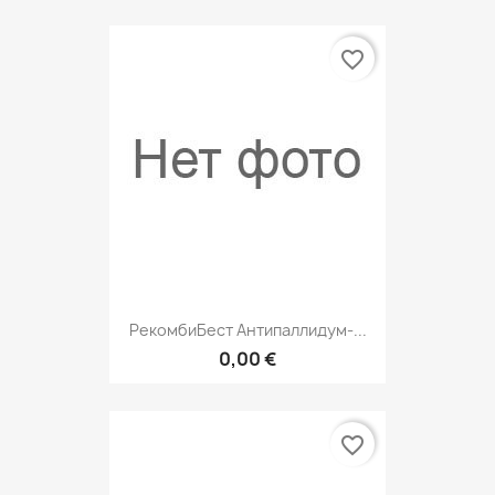
favorite_border
РекомбиБест Антипаллидум-...
0,00 €
favorite_border