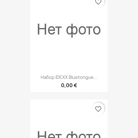
favorite_border
Набор IDEXX Bluetongue...
0,00 €
favorite_border