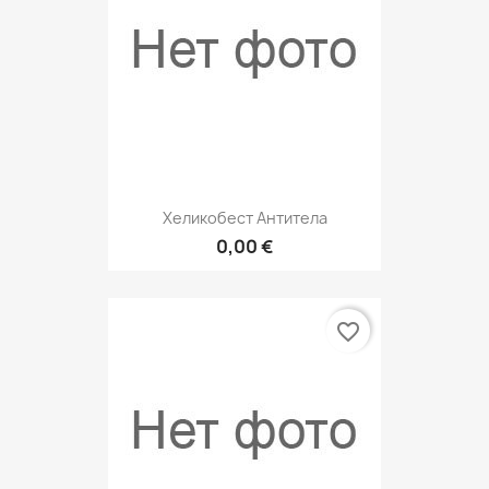
Хеликобест Антитела
0,00 €
favorite_border