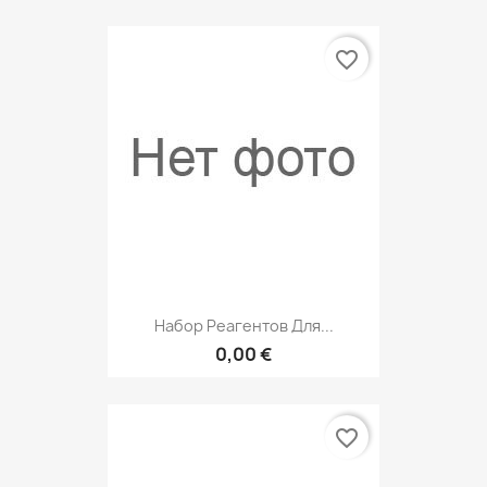
favorite_border
Набор Реагентов Для...
0,00 €
favorite_border