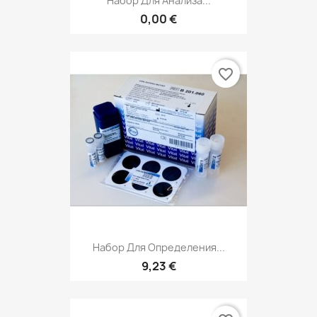
Набор Для Анализа...
0,00 €
favorite_border
Набор Для Определения...
9,23 €