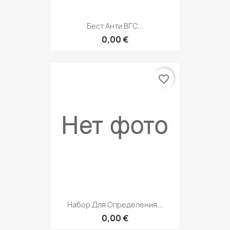
Бест Анти ВГС...
0,00 €
favorite_border
Набор Для Определения...
0,00 €