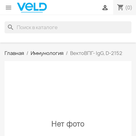
shopping_cart


(0)
search
Главная
Иммунология
ВектоВПГ- lgG, D-2152