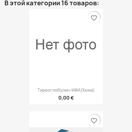
В этой категории 16 товаров:
favorite_border
Тиреоглобулин-ИФА(Хема)
0,00 €
favorite_border