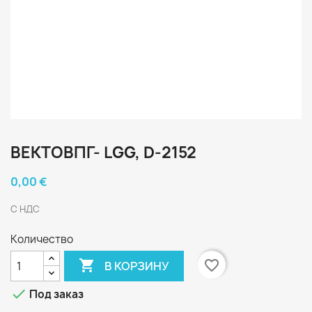
ВЕКТОВПГ- LGG, D-2152
0,00 €
С НДС
Количество

favorite_border
В КОРЗИНУ

Под заказ