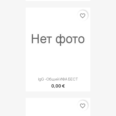
favorite_border
IgG -общий ИФА БЕСТ
0,00 €
favorite_border