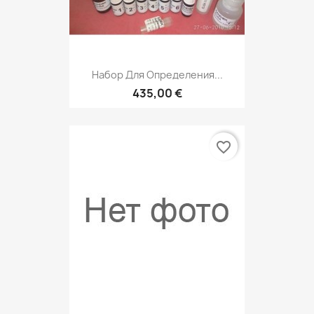
Набор Для Определения...
435,00 €
favorite_border