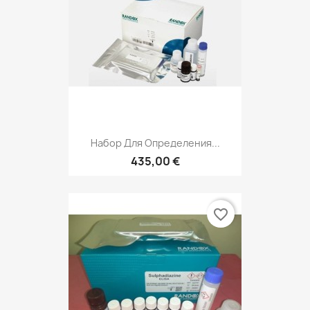
Набор Для Определения...
435,00 €
favorite_border