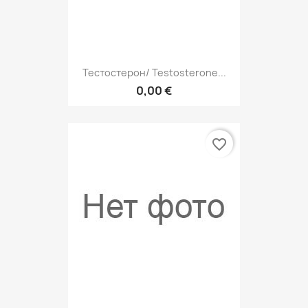
Тестостерон/ Testosterone...
0,00 €
favorite_border