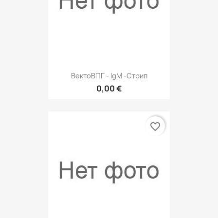
ВектоВПГ - IgM -cтрип
0,00 €
favorite_border