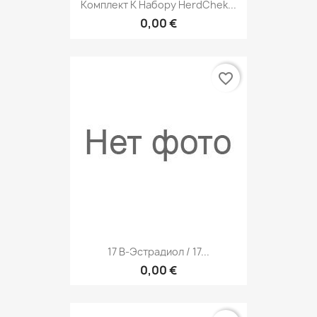
Комплект К Набору HerdChek...
0,00 €
favorite_border
17 B-Эстрадиол / 17...
0,00 €