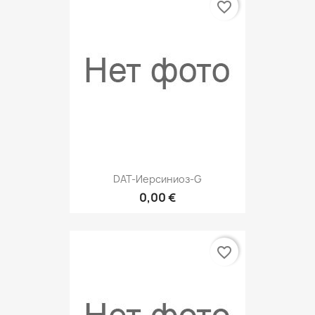
favorite_border
DAT-Иерсиниоз-G
0,00 €
favorite_border