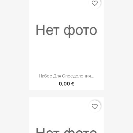
favorite_border
Набор Для Определения...
0,00 €
favorite_border