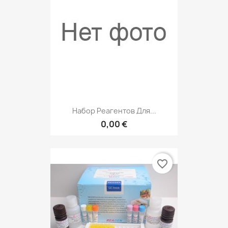
Набор Реагентов Для...
0,00 €
favorite_border