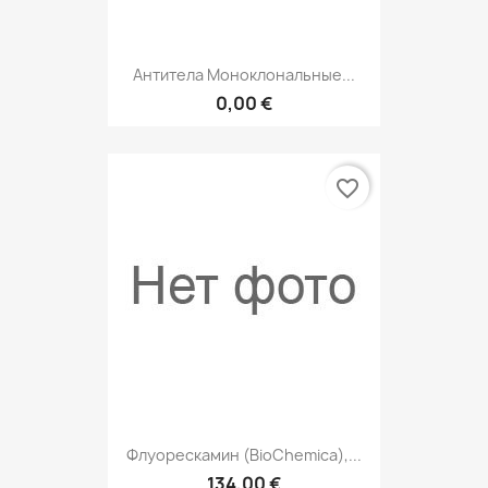
Антитела Моноклональные...
0,00 €
favorite_border
Флуорескамин (BioChemica),...
134,00 €