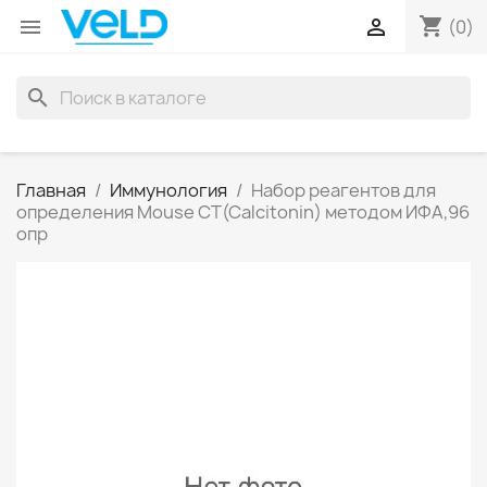
shopping_cart


(0)
search
Главная
Иммунология
Набор реагентов для
определения Mouse CT(Calcitonin) методом ИФА,96
опр