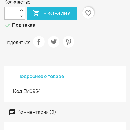
Количество

favorite_border
В КОРЗИНУ

Под заказ
Поделиться
Подробнее о товаре
Код
EM0954
Комментарии (0)