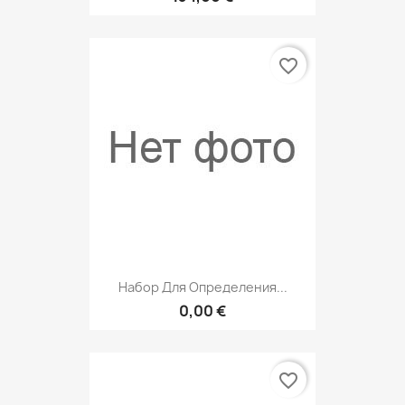
favorite_border
Набор Для Определения...
0,00 €
favorite_border