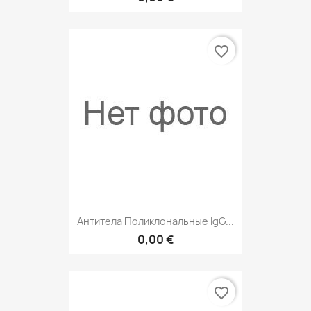
favorite_border
Антитела Поликлональные IgG...
0,00 €
favorite_border