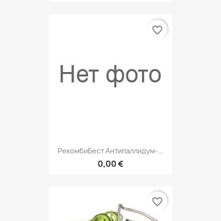
favorite_border
РекомбиБест Антипаллидум-...
0,00 €
favorite_border