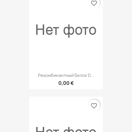
favorite_border
Рекомбинантный Белок D...
0,00 €
favorite_border