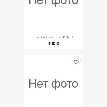
Реактив Для Теста ИНДОЛ
9,10 €
favorite_border