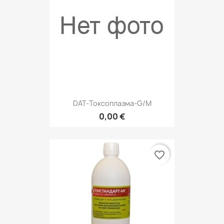
DAT-Токсоплазма-G/M
0,00 €
favorite_border