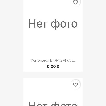
favorite_border
КомбиБест ВИЧ-1,2 АГ/АТ...
0,00 €
favorite_border