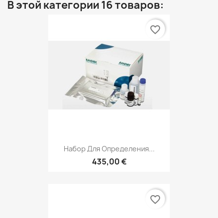
В этой категории 16 товаров:
favorite_border
Набор Для Определения...
435,00 €
favorite_border