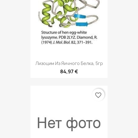
Лизоцим Из Яичного Белка, 5гр
84,97 €
favorite_border