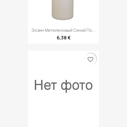
Эозин Метиленовый Синий По...
6,38 €
favorite_border