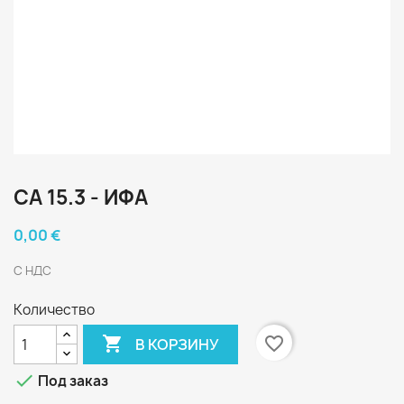
СА 15.3 - ИФА
0,00 €
С НДС
Количество

favorite_border
В КОРЗИНУ

Под заказ