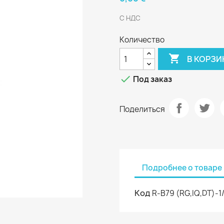
С НДС
Количество

В КОРЗИ

Под заказ
Поделиться
Подробнее о товаре
Код
R-В79 (RG,IQ,DT)-1