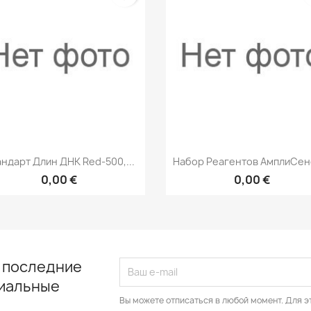
Быстрый просмотр
Быстрый просмот


ндарт Длин ДНК Red-500,...
Набор Реагентов АмплиСенс
0,00 €
0,00 €
 последние
циальные
Вы можете отписаться в любой момент. Для э