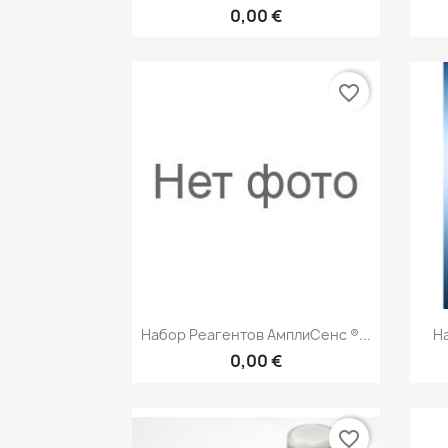
0,00 €
favorite_border
Быстрый просмотр

Набор Реагентов АмплиСенс ®...
Н
0,00 €
favorite_border