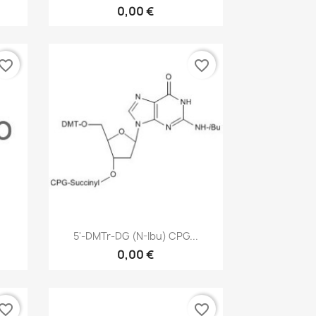
0,00 €
vorite_border
favorite_border
р
Быстрый просмотр

5'-DMTr-DG (N-Ibu) CPG...
0,00 €
vorite_border
favorite_border