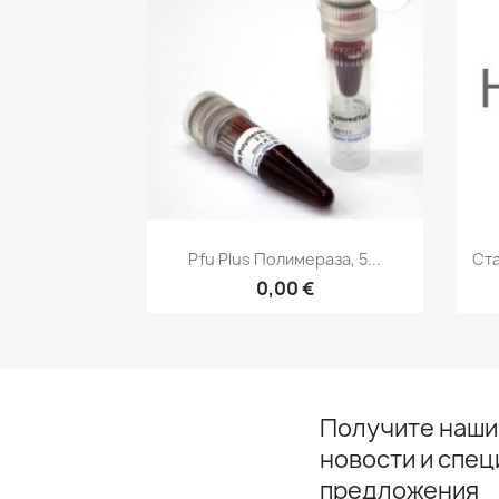
Быстрый просмотр

Pfu Plus Полимераза, 5...
Cта
0,00 €
Получите наши
новости и спе
предложения