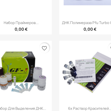
Быстрый просмотр
Быстрый просмот


Набор Праймеров...
ДНК Полимераза Pfu Turbo C
0,00 €
0,00 €
favorite_border
fa
Быстрый просмотр
Быстрый просмот


бор Для Выделения ДНК...
6x Раствор Красителей..