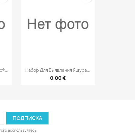
р
Быстрый просмотр

®...
Набор Для Выявления Ящура...
0,00 €
того воспользуйтесь