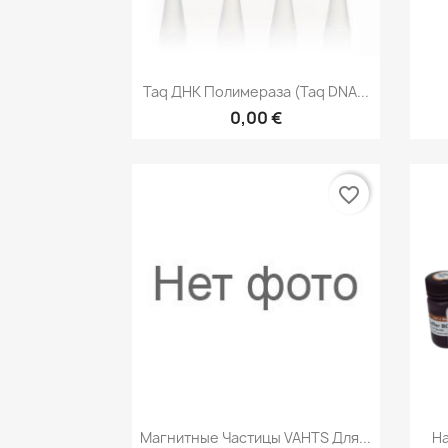
Быстрый просмотр

Taq ДНК Полимераза (Taq DNA...
0,00 €
favorite_border
Быстрый просмотр

Магнитные Частицы VAHTS Для...
На