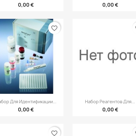
0,00 €
0,00 €
favorite_border
fa
Быстрый просмотр
Быстрый просмот


абор Для Идентификации...
Набор Реагентов Для...
0,00 €
0,00 €
favorite_border
fa