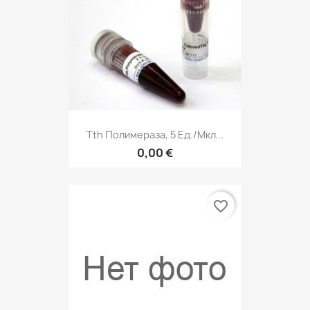
Tth Полимераза, 5 Ед./мкл...
0,00 €
favorite_border