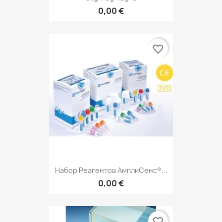
0,00 €
favorite_border
Набор Реагентов АмплиСенс®...
0,00 €
favorite_border