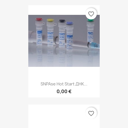
favorite_border
SNPAse Hot Start ДНК...
0,00 €
favorite_border