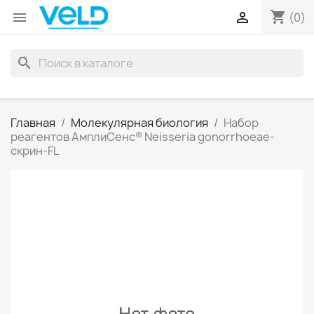
shopping_cart


(0)
search
Главная
Молекулярная биология
Набор
реагентов АмплиСенс® Neisseria gonorrhoeae-
скрин-FL