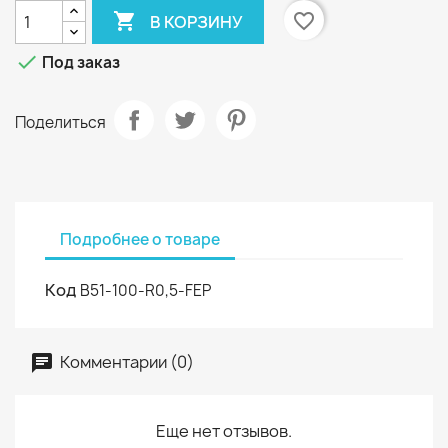

favorite_border
В КОРЗИНУ

Под заказ
Поделиться
Подробнее о товаре
Код
B51-100-R0,5-FEP
Комментарии (0)
Еще нет отзывов.