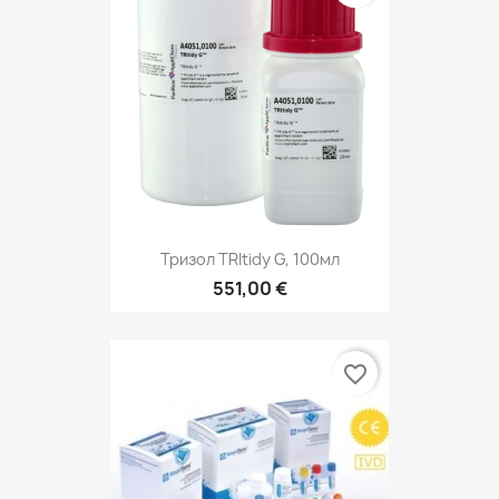
Тризол TRItidy G, 100мл
551,00 €
favorite_border