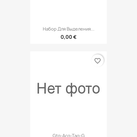
Набор Для Выделения...
0,00 €
favorite_border
Gtg-Acg-Tag-G