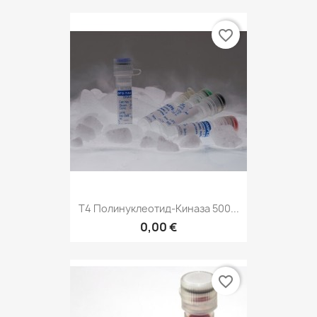
favorite_border
T4 Полинуклеотид-Киназа 500...
0,00 €
favorite_border