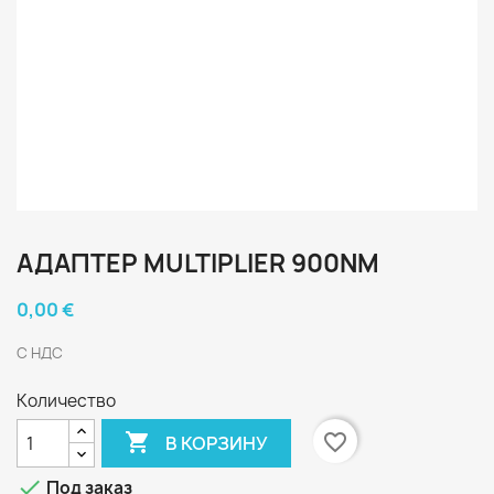
АДАПТЕР MULTIPLIER 900NM
0,00 €
С НДС
Количество

favorite_border
В КОРЗИНУ

Под заказ