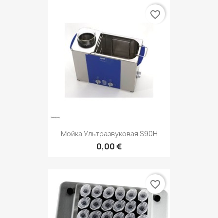
favorite_border
Мойка Ультразвуковая S90H
0,00 €
favorite_border