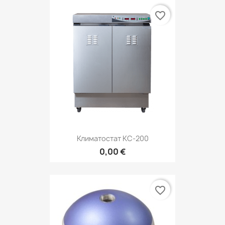
favorite_border
Климатостат КС-200
0,00 €
favorite_border