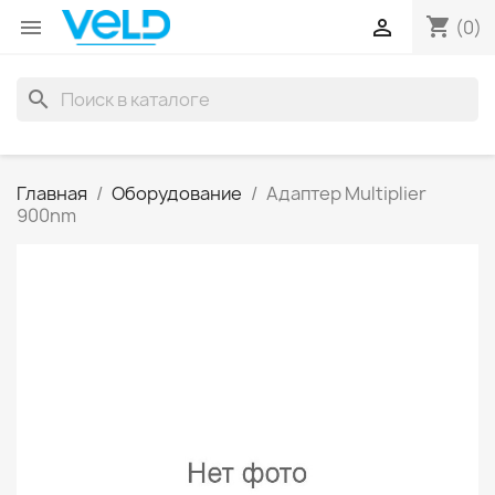
shopping_cart


(0)
search
Главная
Оборудование
Адаптер Multiplier
900nm