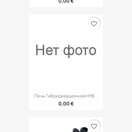
0,00 €
favorite_border
Печь Гибридизационная HYB...
0,00 €
favorite_border