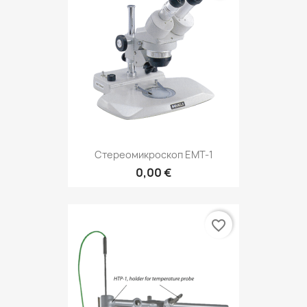
Стереомикроскоп EMT-1
0,00 €
favorite_border