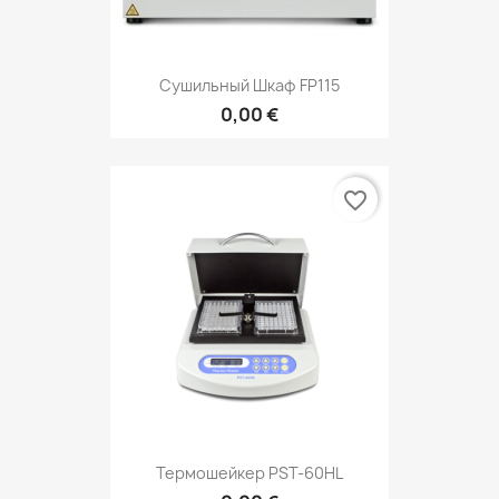
Сушильный Шкаф FP115
0,00 €
favorite_border
Термошейкер PST-60HL