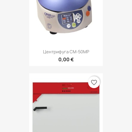
Центрифуга СМ-50МP
0,00 €
favorite_border