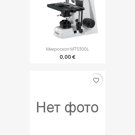
Микроскоп MT5300L
0,00 €
favorite_border