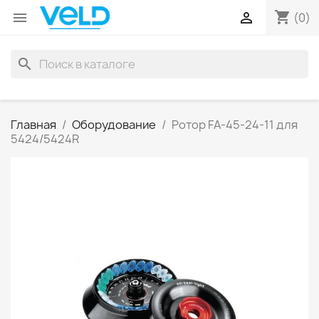
shopping_cart


(0)
search
Главная
Оборудование
Ротор FA-45-24-11 для
5424/5424R