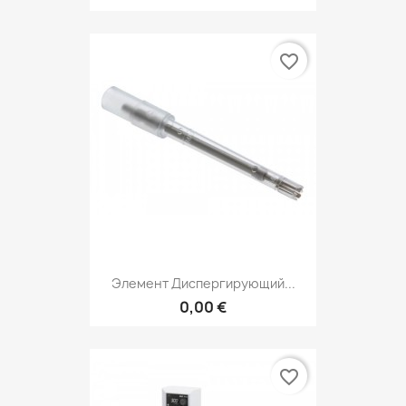
favorite_border
Элемент Диспергирующий...
0,00 €
favorite_border