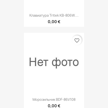
Клавиатура Tritek KB-806W....
0,00 €
favorite_border
Морозильник BDF-86V108
0,00 €