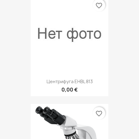
favorite_border
Центрифуга EHBL 813
0,00 €
favorite_border