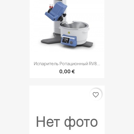
Испаритель Ротационный RV8...
0,00 €
favorite_border