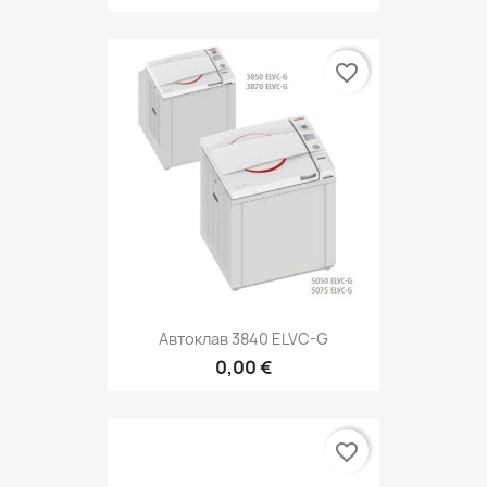
favorite_border
Автоклав 3840 ELVC-G
0,00 €
favorite_border