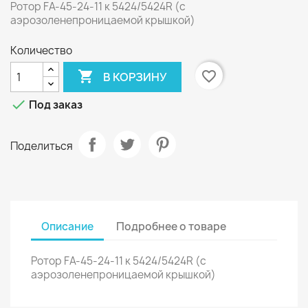
Ротор FA-45-24-11 к 5424/5424R (с
аэрозоленепроницаемой крышкой)
Количество

favorite_border
В КОРЗИНУ

Под заказ
Поделиться
Описание
Подробнее о товаре
Ротор FA-45-24-11 к 5424/5424R (с
аэрозоленепроницаемой крышкой)