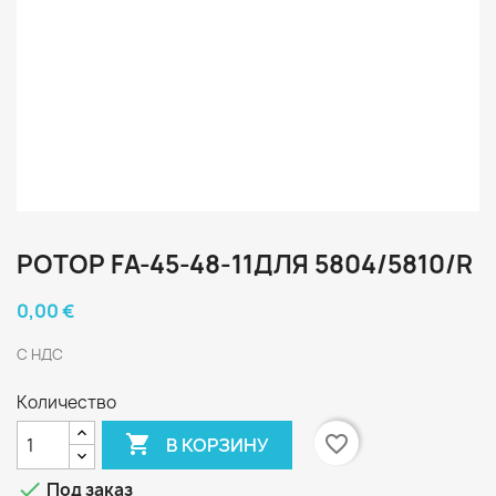
РОТОР FA-45-48-11ДЛЯ 5804/5810/R
0,00 €
С НДС
Количество

favorite_border
В КОРЗИНУ

Под заказ