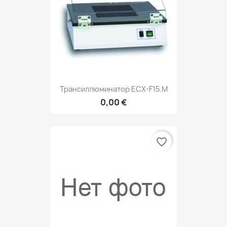
Трансиллюминатор ECX-F15.М
0,00 €
favorite_border