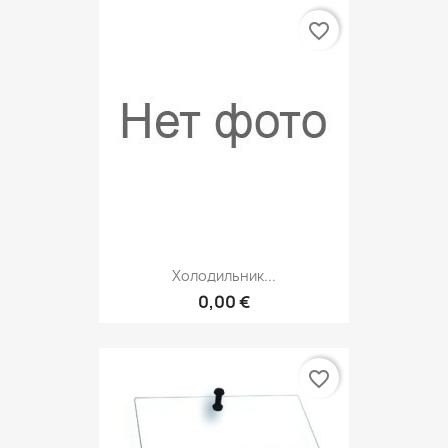
favorite_border
Холодильник...
0,00 €
favorite_border