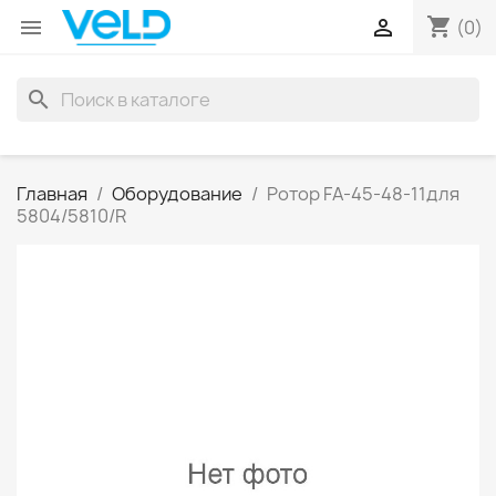
shopping_cart


(0)
search
Главная
Оборудование
Ротор FA-45-48-11для
5804/5810/R