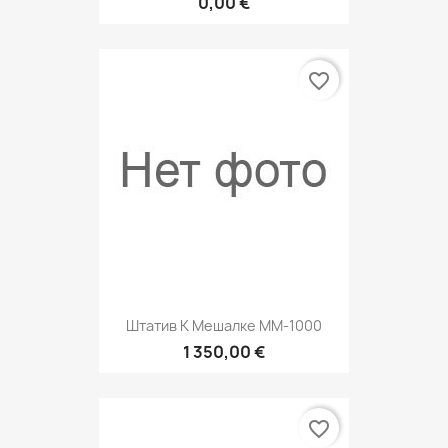
0,00 €
favorite_border
Штатив К Мешалке ММ-1000
1 350,00 €
favorite_border