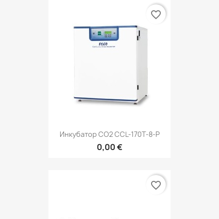
favorite_border
Инкубатор СО2 CCL-170Т-8-P
0,00 €
favorite_border