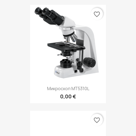
favorite_border
Микроскоп MT5310L
0,00 €
favorite_border