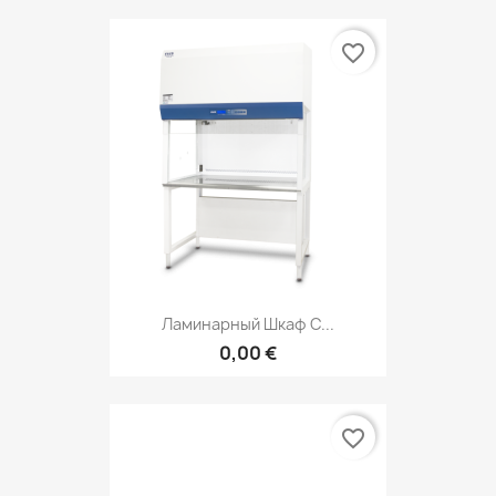
favorite_border
Ламинарный Шкаф С...
0,00 €
favorite_border