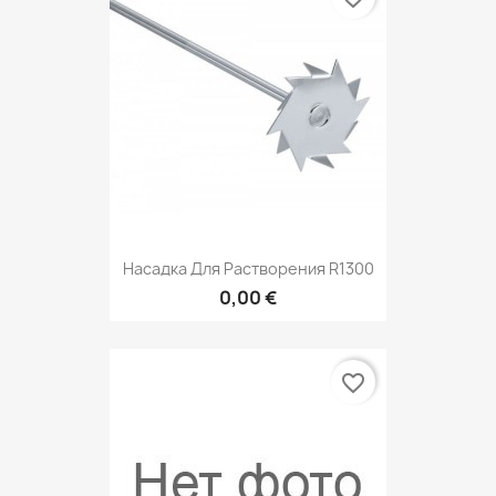
Насадка Для Растворения R1300
0,00 €
favorite_border