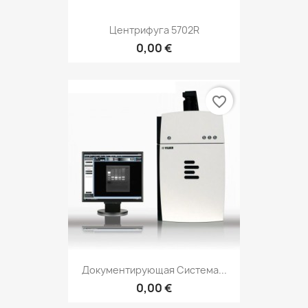
Центрифуга 5702R
0,00 €
favorite_border
Документирующая Система...
0,00 €