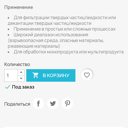
Применение
Для фильтрации твердых частиц/жидкости или
декантации твердых частиц/жидкости
Применение в простых или сложных процессах
Широкий диапазон использования
(взрывоопасная среда, опасные материалы,
ржавеющие материалы)
Для обработки монопродукта или мультипродукта
Количество

favorite_border
В КОРЗИНУ

Под заказ
Поделиться