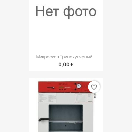
Микроскоп Тринокулярный...
0,00 €
favorite_border