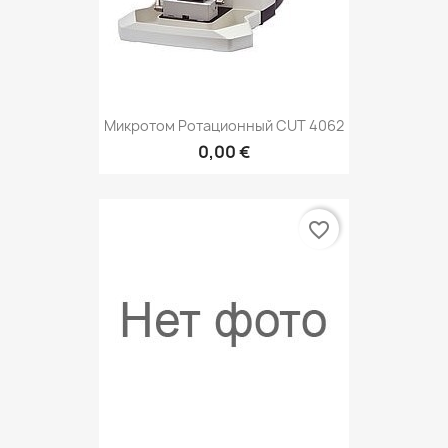
Микротом Ротационный CUT 4062
0,00 €
favorite_border