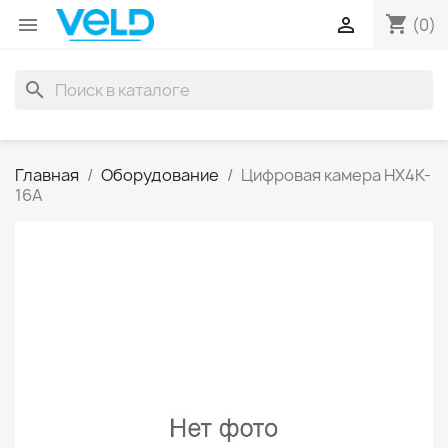
shopping_cart


(0)
search
Главная
Оборудование
Цифровая камера HX4K-
16A