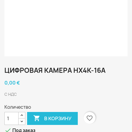
ЦИФРОВАЯ КАМЕРА HX4K-16A
0,00 €
С НДС
Количество

favorite_border
В КОРЗИНУ

Под заказ