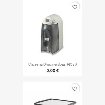
favorite_border
Система Очистки Воды RiOs 3
0,00 €
favorite_border