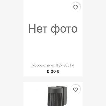
favorite_border
Морозильник HF2-1500T-1
0,00 €
favorite_border