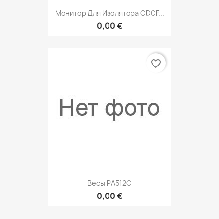
Монитор Для Изолятора CDCF...
0,00 €
favorite_border
Весы РА512С
0,00 €