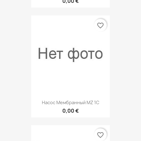
0,00 €
favorite_border
Насос Мембранный MZ 1C
0,00 €
favorite_border