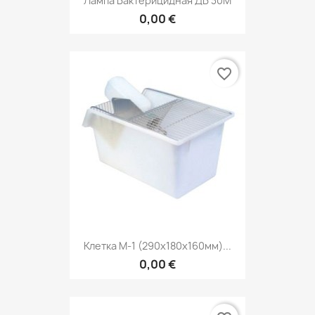
Лампа Бактерицидная ДБ 30М
0,00 €
favorite_border
Клетка M-1 (290х180х160мм)...
0,00 €