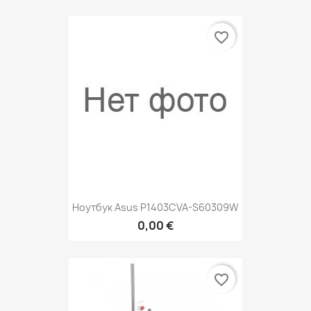
favorite_border
Ноутбук Asus P1403CVA-S60309W
0,00 €
favorite_border