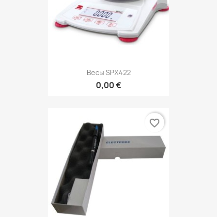
Весы SPX422
0,00 €
favorite_border