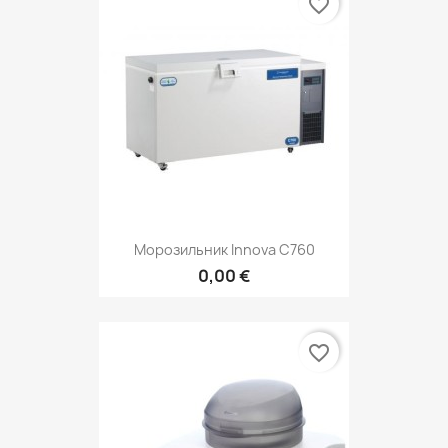
favorite_border
Морозильник Innova C760
0,00 €
favorite_border