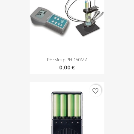
РН-Метр РН-150МИ
0,00 €
favorite_border