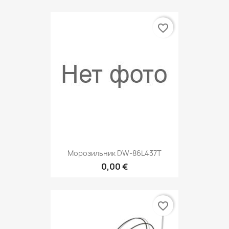
favorite_border
Морозильник DW-86L437T
0,00 €
favorite_border