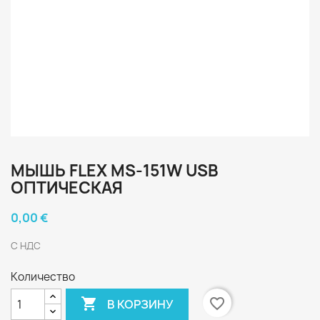
МЫШЬ FLEX MS-151W USB
ОПТИЧЕСКАЯ
0,00 €
С НДС
Количество

favorite_border
В КОРЗИНУ