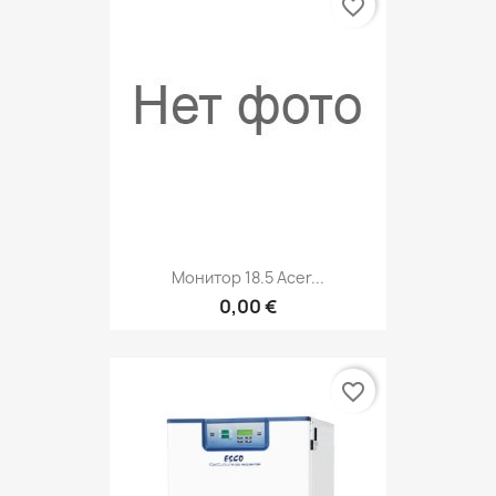
favorite_border
Монитор 18.5 Acer...
0,00 €
favorite_border