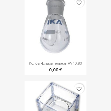
favorite_border
Колба Испарительная RV 10.80
0,00 €
favorite_border