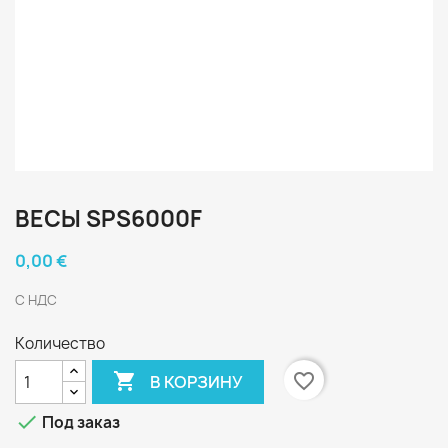
ВЕСЫ SPS6000F
0,00 €
С НДС
Количество

favorite_border
В КОРЗИНУ

Под заказ