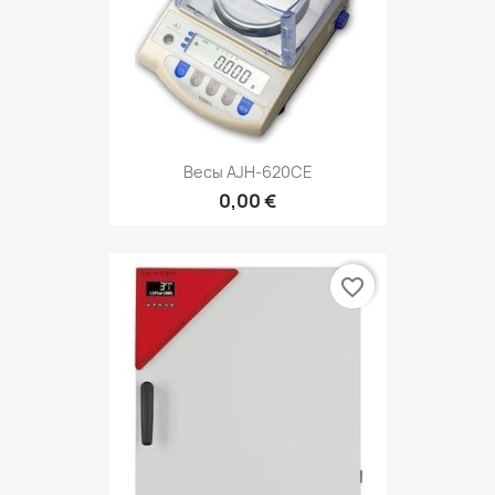
Весы AJH-620CE
0,00 €
favorite_border