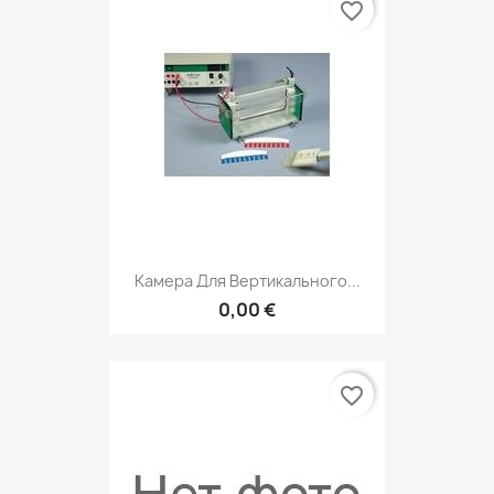
favorite_border
Камера Для Вертикального...
0,00 €
favorite_border