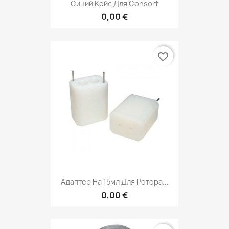
Синий Кейс Для Consort
0,00 €
favorite_border
Адаптер На 15мл Для Ротора...
0,00 €