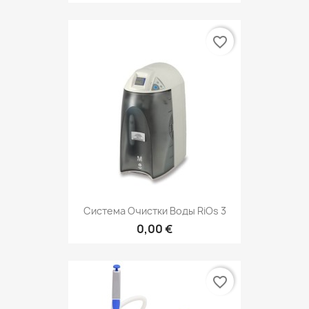
favorite_border
Система Очистки Воды RiOs 3
0,00 €
favorite_border