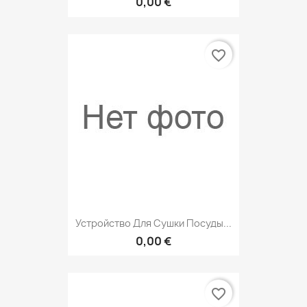
0,00 €
favorite_border
Устройство Для Сушки Посуды...
0,00 €
favorite_border