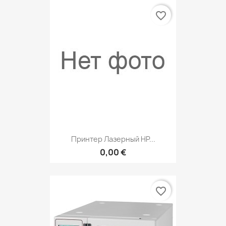
favorite_border
Принтер Лазерный HP...
0,00 €
favorite_border