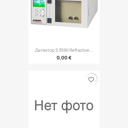
Детектор S 3590 Refractive...
0,00 €
favorite_border