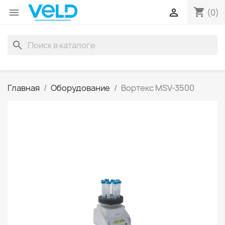
shopping_cart


(0)
search
Главная
Оборудование
Вортекс MSV-3500