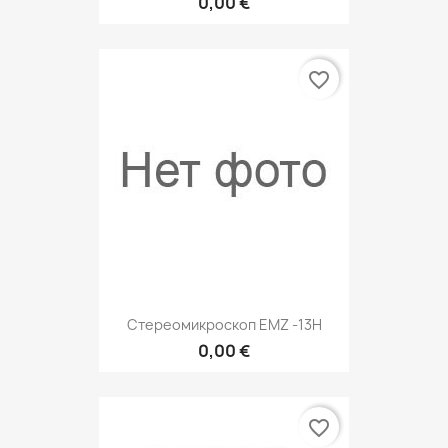
0,00 €
favorite_border
Стереомикроскоп EMZ -13H
0,00 €
favorite_border