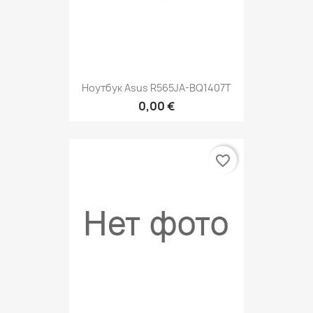
Ноутбук Asus R565JA-BQ1407T
0,00 €
favorite_border