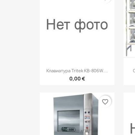
Быстрый просмотр

Клавиатура Tritek KB-806W....
0,00 €
favorite_border