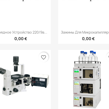
Быстрый просмотр
Быстрый просмот


ядное Устройство 220/9в...
Зажимы Для Микрокапилляро
0,00 €
0,00 €
favorite_border
fa