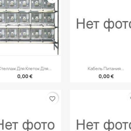
Быстрый просмотр
Быстрый просмот


Стеллаж Для Клеток Для...
Кабель Питания...
0,00 €
0,00 €
favorite_border
fa