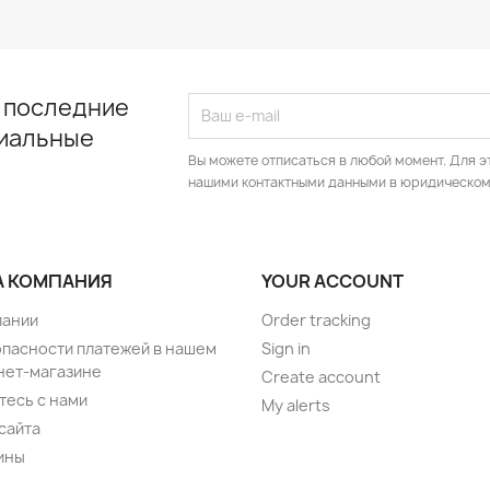
 последние
циальные
Вы можете отписаться в любой момент. Для э
нашими контактными данными в юридическом
 КОМПАНИЯ
YOUR ACCOUNT
пании
Order tracking
опасности платежей в нашем
Sign in
нет-магазине
Create account
тесь с нами
My alerts
сайта
ины