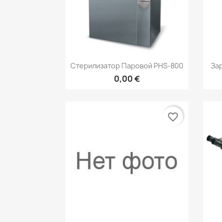
Быстрый просмотр

Стерилизатор Паровой PHS-800
Зар
0,00 €
favorite_border