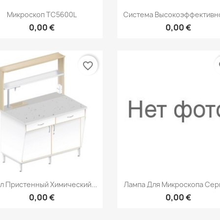
Быстрый просмотр
Быстрый просмот


Микроскоп ТС5600L
Система Высокоэффективно
0,00 €
0,00 €
favorite_border
fa
Быстрый просмотр
Быстрый просмот


л Пристенный Химический...
Лампа Для Микроскопа Сери
0,00 €
0,00 €