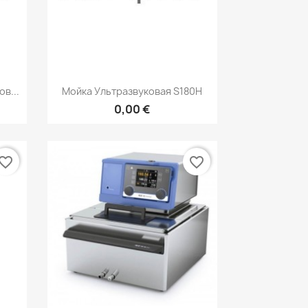
р
Быстрый просмотр

в...
Мойка Ультразвуковая S180Н
0,00 €
vorite_border
favorite_border