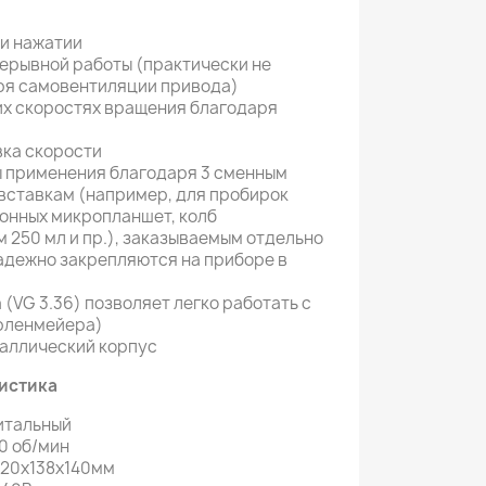
и нажатии
ерывной работы (практически не
ря самовентиляции привода)
их скоростях вращения благодаря
ка скорости
 применения благодаря 3 сменным
вставкам (например, для пробирок
онных микропланшет, колб
250 мл и пр.), заказываемым отдельно
дежно закрепляются на приборе в
(VG 3.36) позволяет легко работать с
рленмейера)
аллический корпус
истика
итальный
0 об/мин
120х138х140мм