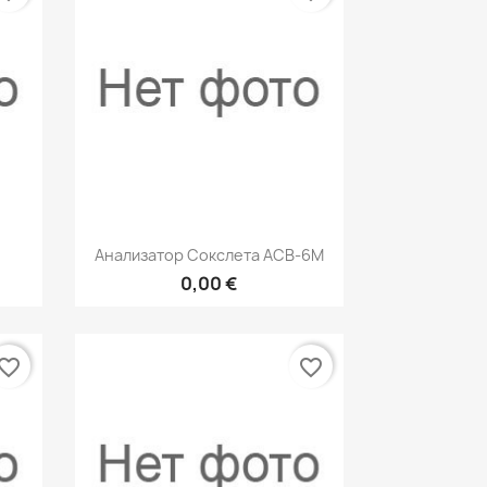
р
Быстрый просмотр

Анализатор Сокслета ACB-6M
0,00 €
vorite_border
favorite_border