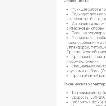
Особенности
Функция работы пр
Подходит для непр
нагревается благода
Устойчив на высок
силиконовым опорам
Плавная регулиров
Различные способы
приспособлениям и 7 
Эппендорфа, титраци
Эрленмейера объемом 
Приспособления на
любом положении
Специальная лента 
круглыми колбами (Э
Прочный литой мет
Техническая характер
Тип движения: орб
Скорость: 500-250
Габариты (ШхГхВ):