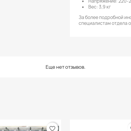
Напряжение: 220-
Вес: 3,9 кг
За более подробной ин
специалистам отдела 
Еще нет отзывов.
favorite_border
fa