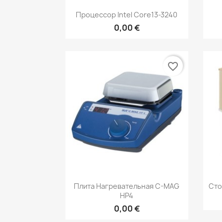
Быстрый просмотр

Процессор Intel Core13-3240
0,00 €
favorite_border
Быстрый просмотр

Плита Нагревательная C-MAG
Сто
HP4
0,00 €