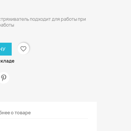
стряхиватель подходит для работы при
работы
favorite_border
НУ
складе
нее о товаре