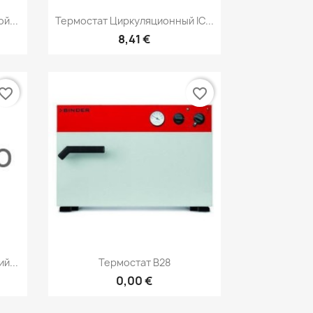
р
Быстрый просмотр

й...
Термостат Циркуляционный IC...
8,41 €
vorite_border
favorite_border
р
Быстрый просмотр

й...
Термостат B28
0,00 €