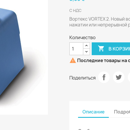
С НДС
Вортекс VORTEX 2. Новый в
нажатии или непрерывной 
Количество

В КОРЗИ

Последние товары на 
Поделиться
Описание
Подроб