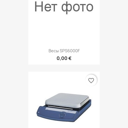
Весы SPS6000F
0,00 €
favorite_border