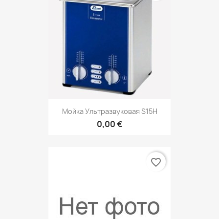
Мойка Ультразвуковая S15H
0,00 €
favorite_border