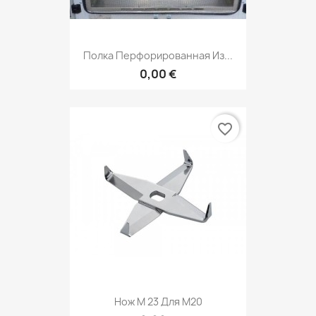
Полка Перфорированная Из...
0,00 €
favorite_border
Нож M 23 Для M20