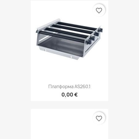
favorite_border
Платформа AS260.1
0,00 €
favorite_border