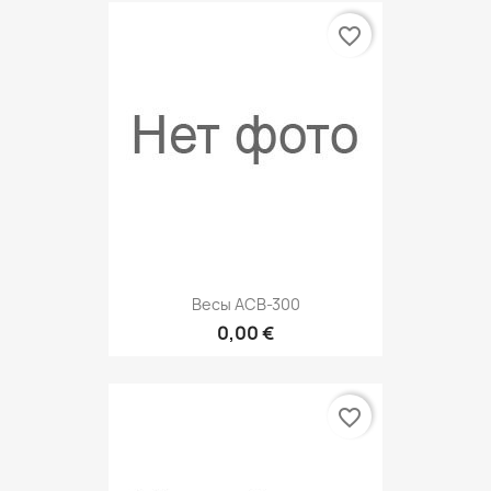
favorite_border
Весы ACB-300
0,00 €
favorite_border