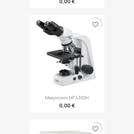
0,00 €
favorite_border
Микроскоп MT4300H
0,00 €
favorite_border