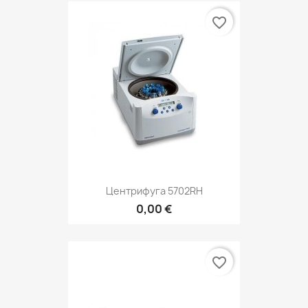
favorite_border
Центрифуга 5702RH
0,00 €
favorite_border