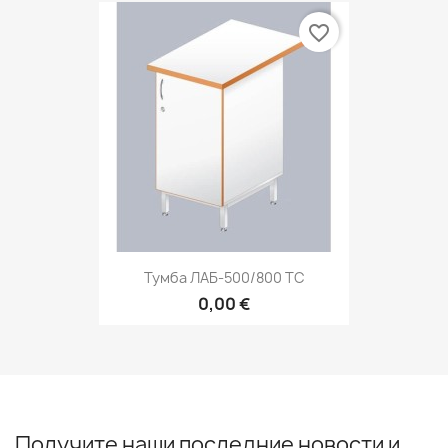
favorite_border
Тумба ЛАБ-500/800 ТС
0,00 €
Получите наши последние новости и