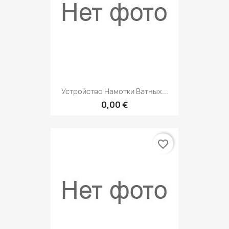
Устройство Намотки Ватных...
0,00 €
favorite_border