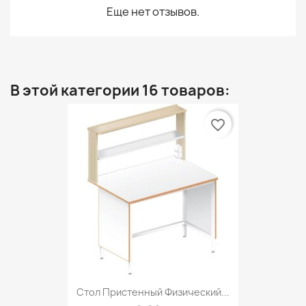
Еще нет отзывов.
В этой категории 16 товаров:
favorite_border
Стол Пристенный Физический...