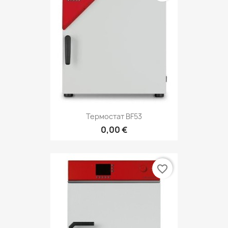
Термостат BF53
0,00 €
favorite_border