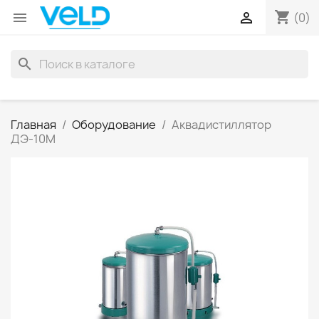
shopping_cart


(0)
search
Главная
Оборудование
Аквадистиллятор
ДЭ-10М