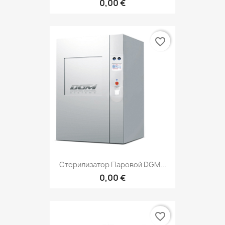
0,00 €
favorite_border
Стерилизатор Паровой DGM...
0,00 €
favorite_border