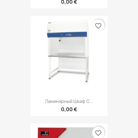
0,00 €
favorite_border
Ламинарный Шкаф С...
0,00 €
favorite_border