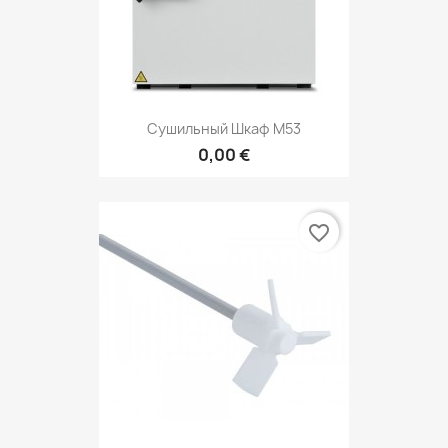
Сушильный Шкаф М53
0,00 €
favorite_border