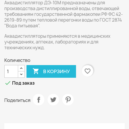
Аквадистиллятор ДЭ-10М предназначены для
производства дистиллированной воды, отвечающей
требованиям государственной фармакопеи РФ ФС 42-
2619-89 путем тепловой перегонки воды по ГОСТ 2874
"Вода питьевая".
Аквадистилляторы применяются в медицинских
учреждениях, аптеках, лабораториях и для
технических нужд.
Количество

favorite_border
В КОРЗИНУ

Под заказ
Поделиться