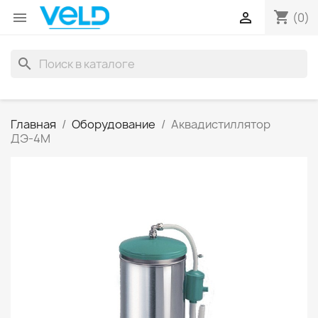
shopping_cart


(0)
search
Главная
Оборудование
Аквадистиллятор
ДЭ-4М