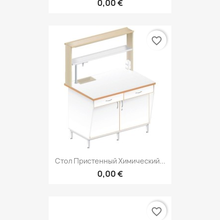
0,00 €
favorite_border
Стол Пристенный Химический...
0,00 €
favorite_border