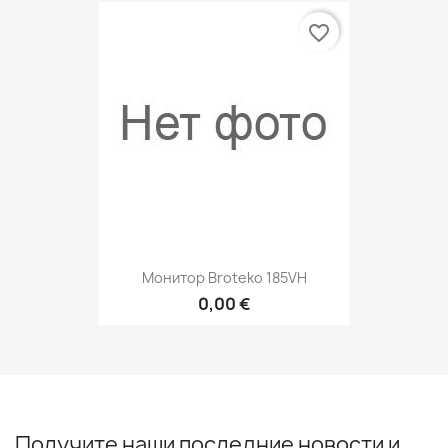
favorite_border
Монитор Broteko 185VH
0,00 €
Получите наши последние новости и