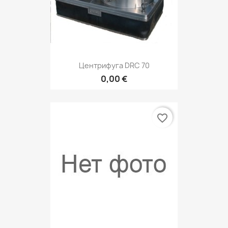
Центрифуга DRС 70
0,00 €
favorite_border