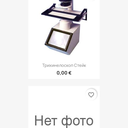
Трихинелоскоп Стейк
0,00 €
favorite_border