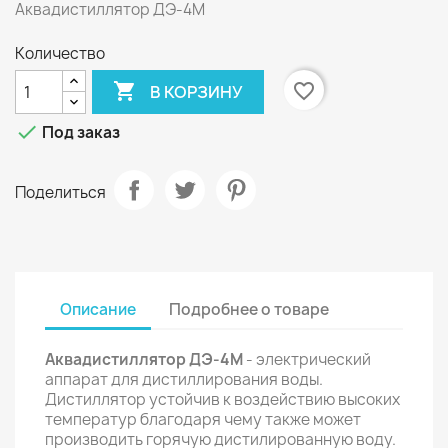
Аквадистиллятор ДЭ-4М
Количество

favorite_border
В КОРЗИНУ

Под заказ
Поделиться
Описание
Подробнее о товаре
Аквадистиллятор ДЭ-4М
- электрический
аппарат для дистиллирования воды.
Дистиллятор устойчив к воздействию высоких
температур благодаря чему также может
производить горячую дистилированную воду.