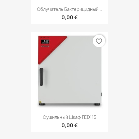
Облучатель Бактерицидный...
0,00 €
favorite_border
Сушильный Шкаф FED115
0,00 €