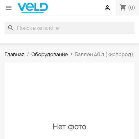
shopping_cart


(0)
search
Главная
Оборудование
Баллон 40 л (кислород)