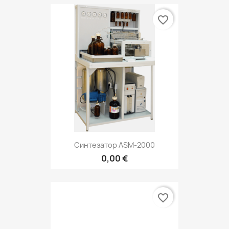
favorite_border
Синтезатор ASM-2000
0,00 €
favorite_border