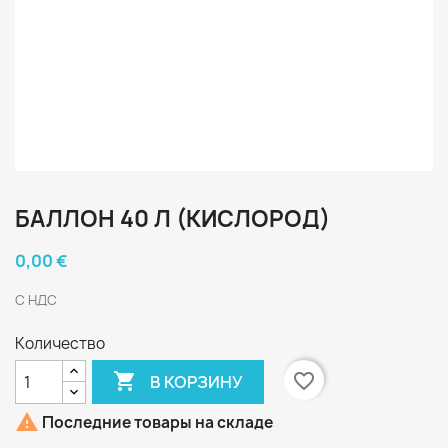
БАЛЛОН 40 Л (КИСЛОРОД)
0,00 €
С НДС
Количество

favorite_border
В КОРЗИНУ

Последние товары на складе