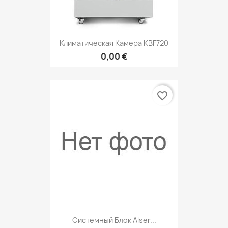
Климатическая Камера KBF720
0,00 €
favorite_border
Системный Блок Аlser...