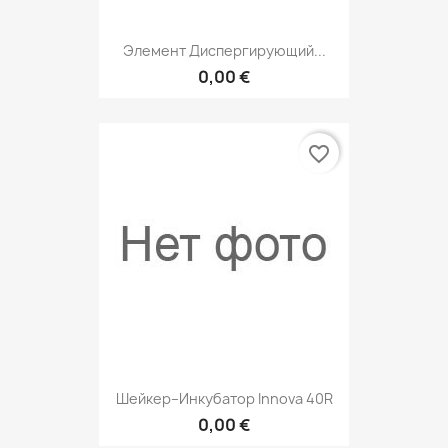
Элемент Диспергирующий...
0,00 €
favorite_border
Шейкер–Инкубатор Innova 40R
0,00 €