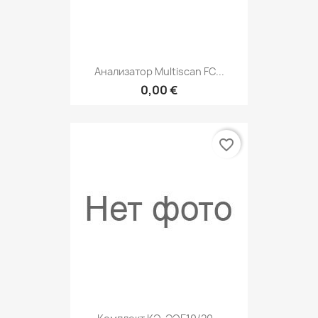
Анализатор Multiscan FC...
0,00 €
favorite_border