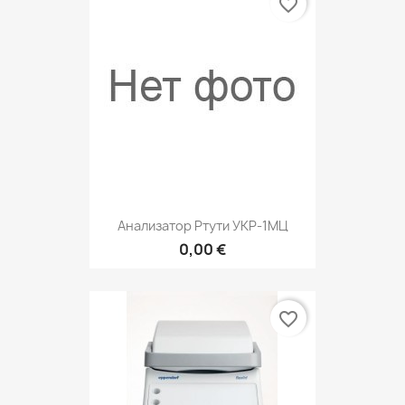
favorite_border
Анализатор Ртути УКР-1МЦ
0,00 €
favorite_border