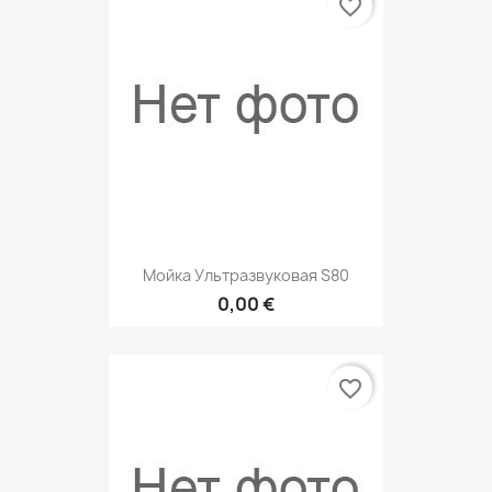
favorite_border
Мойка Ультразвуковая S80
0,00 €
favorite_border