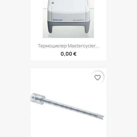
Термоциклер Mastercycler...
0,00 €
favorite_border