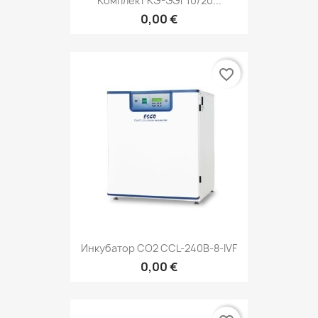
Комплект КЭ-ЭЭГ10/20...
0,00 €
favorite_border
Инкубатор СО2 CCL-240B-8-IVF
0,00 €