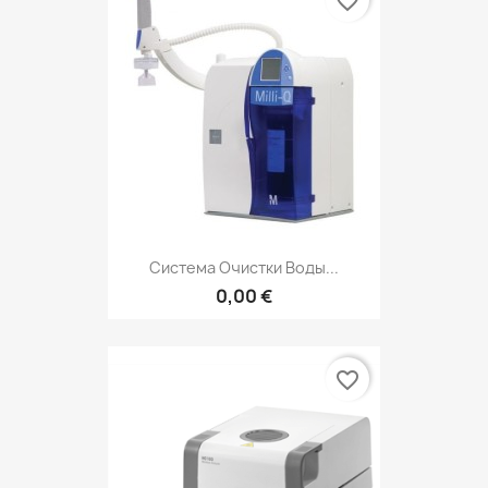
favorite_border
Система Очистки Воды...
0,00 €
favorite_border