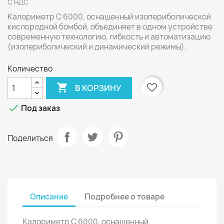
С НДС
Калориметр C 6000, оснащенный изопериболической
кислородной бомбой, объединяет в одном устройстве
современную технологию, гибкость и автоматизацию
(изопериболический и динамический режимы).
Количество

favorite_border
В КОРЗИНУ

Под заказ
Поделиться
Описание
Подробнее о товаре
Калориметр C 6000, оснащенный