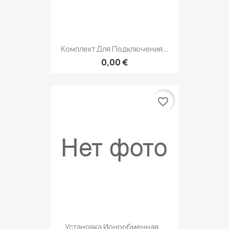
Комплект Для Подключения...
0,00 €
favorite_border
Установка Ионообменная...