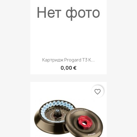
Картридж Progard Т3 К...
0,00 €
favorite_border