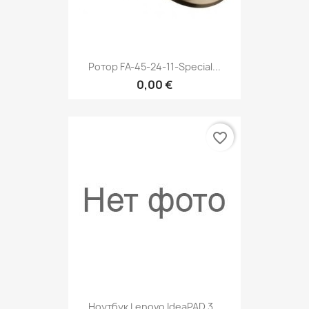
Ротор FA-45-24-11-Special...
0,00 €
favorite_border
Ноутбук Lenovo IdeaPAD 3...