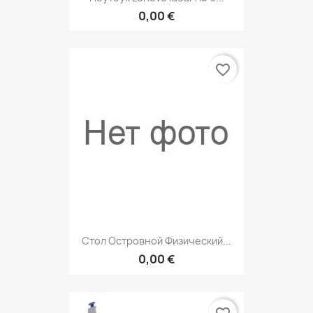
0,00 €
favorite_border
Стол Островной Физический...
0,00 €