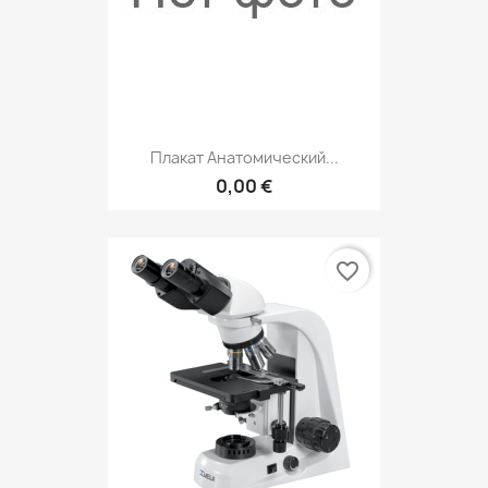
Плакат Анатомический...
0,00 €
favorite_border