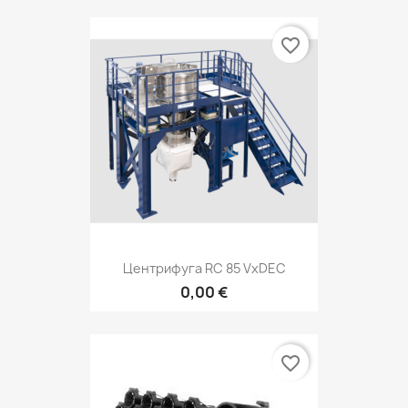
favorite_border
Центрифуга RC 85 VxDEC
0,00 €
favorite_border