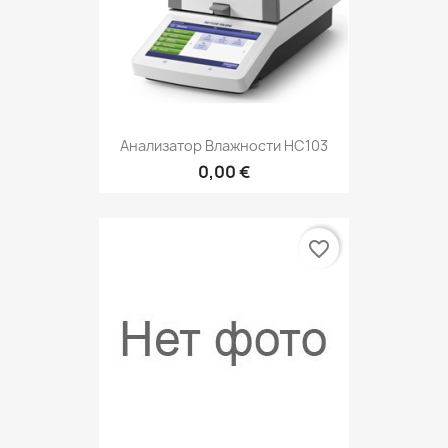
Анализатор Влажности HC103
0,00 €
favorite_border