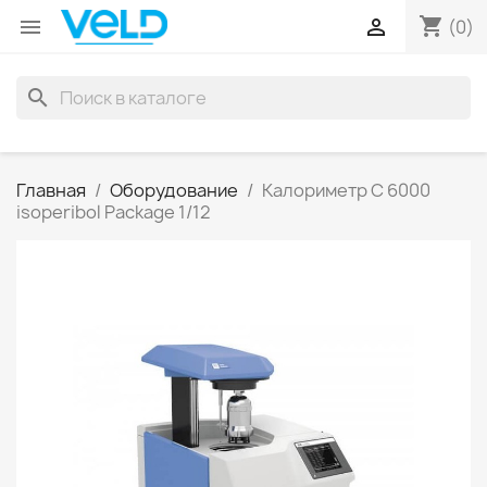
shopping_cart


(0)
search
Главная
Оборудование
Калориметр C 6000
isoperibol Package 1/12