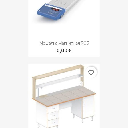
Мешалка Магнитная RO5
0,00 €
favorite_border