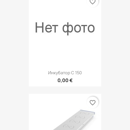
favorite_border
Инкубатор С 150
0,00 €
favorite_border