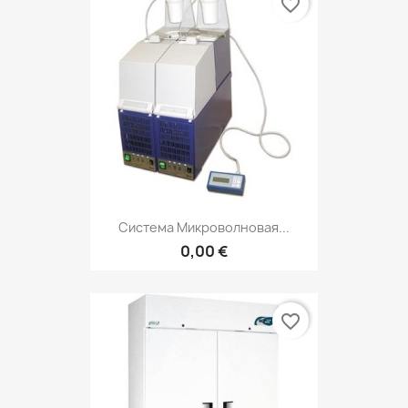
favorite_border
Система Микроволновая...
0,00 €
favorite_border