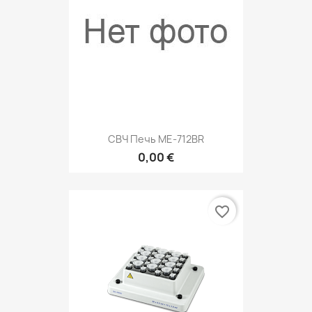
СВЧ Печь MЕ-712ВR
0,00 €
favorite_border