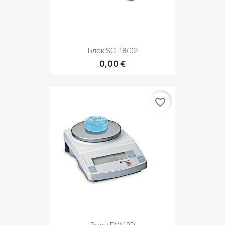
Блок SC-18/02
0,00 €
favorite_border