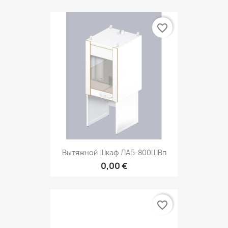
favorite_border
Вытяжной Шкаф ЛАБ-800ШВп
0,00 €
favorite_border