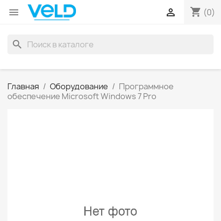
shopping_cart


(0)
search
Главная
Оборудование
Программное
обеспечение Microsoft Windows 7 Pro