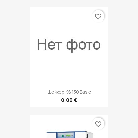
favorite_border
Шейкер KS 130 Basic
0,00 €
favorite_border