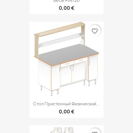
Весы RV412D
0,00 €
favorite_border
Стол Пристенный Физический...
0,00 €