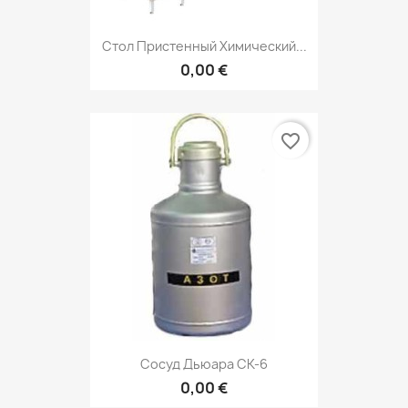
Стол Пристенный Химический...
0,00 €
favorite_border
Сосуд Дьюара СК-6
0,00 €