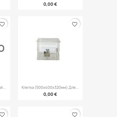
0,00 €
vorite_border
favorite_border
р
Быстрый просмотр

...
Клетка (500х400х320мм) Для...
0,00 €
vorite_border
favorite_border