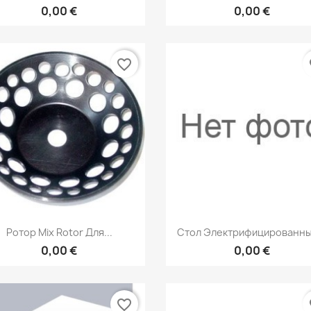
0,00 €
0,00 €
favorite_border
fa
Быстрый просмотр
Быстрый просмот


Ротор Mix Rotor Для...
Стол Электрифицированный
0,00 €
0,00 €
favorite_border
fa