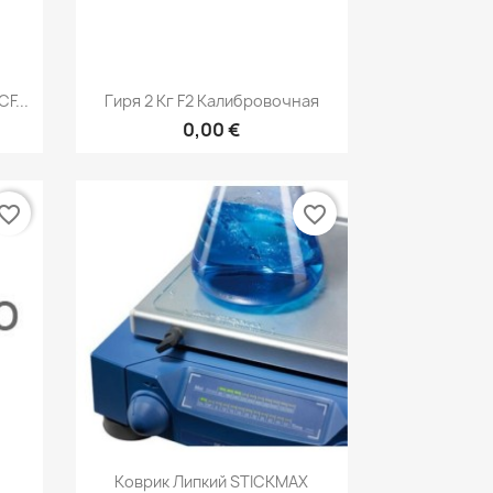
р
Быстрый просмотр

F...
Гиря 2 Кг F2 Калибровочная
0,00 €
vorite_border
favorite_border
р
Быстрый просмотр

Коврик Липкий STICKMAX