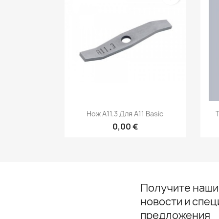
Быстрый просмотр

Нож A11.3 Для A11 Basic
0,00 €
Получите наши
новости и спе
предложения