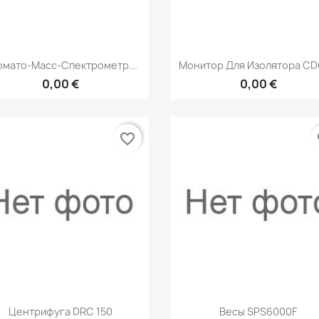
Быстрый просмотр
Быстрый просмот


омато-Масс-Спектрометр...
Монитор Для Изолятора CDC
0,00 €
0,00 €
favorite_border
fa
Быстрый просмотр
Быстрый просмот


Центрифуга DRС 150
Весы SPS6000F