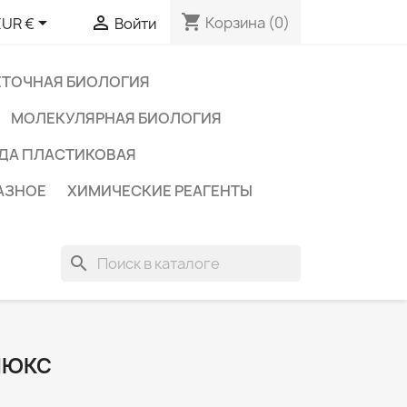
shopping_cart


Корзина
(0)
EUR €
Войти
ЕТОЧНАЯ БИОЛОГИЯ
МОЛЕКУЛЯРНАЯ БИОЛОГИЯ
ДА ПЛАСТИКОВАЯ
АЗНОЕ
ХИМИЧЕСКИЕ РЕАГЕНТЫ
search
ЛЮКС