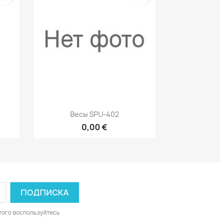
р
Быстрый просмотр

Весы SPU-402
0,00 €
того воспользуйтесь