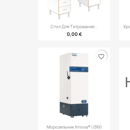
Быстрый просмотр

Стол Для Титрования...
Хр
0,00 €
favorite_border
Быстрый просмотр

Морозильник Innova® U360