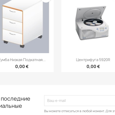
Быстрый просмотр
Быстрый просмот


Тумба Низкая Подкатная...
Центрифуга 5920R
0,00 €
0,00 €
 последние
циальные
Вы можете отписаться в любой момент. Для э