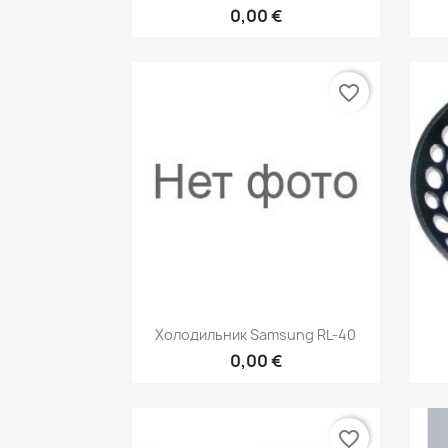
0,00 €
favorite_border
Быстрый просмотр

Холодильник Samsung RL-40
0,00 €
favorite_border