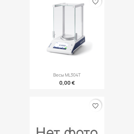
favorite_border
Весы ML304T
0,00 €
favorite_border