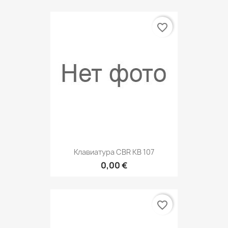
favorite_border
Клавиатура CBR KB 107
0,00 €
favorite_border