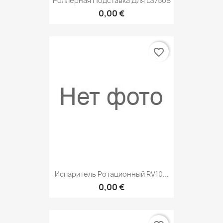
Роллерная Подставка Для LS750B
0,00 €
favorite_border
Испаритель Ротационный RV10...
0,00 €