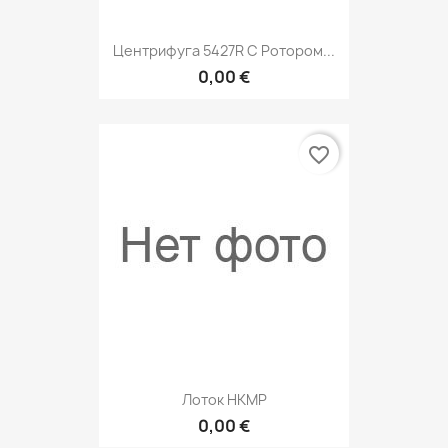
Центрифуга 5427R С Ротором...
0,00 €
favorite_border
Лоток НКМР
0,00 €