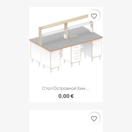
favorite_border
Стол Островной Хим....
0,00 €
favorite_border