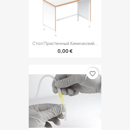
Стол Пристенный Химический...
0,00 €
favorite_border