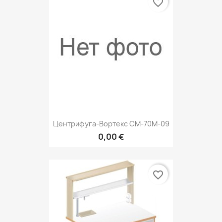
favorite_border
Центрифуга-Вортекс СМ-70M-09
0,00 €
favorite_border