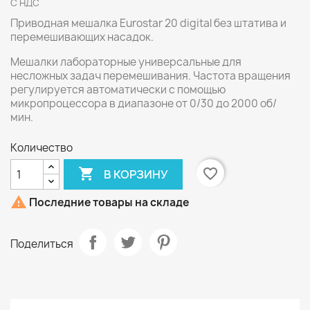
С НДС
Приводная мешалка Eurostar 20 digital без штатива и
перемешивающих насадок.
Мешалки лабораторные универсальные для
несложных задач перемешивания. Частота вращения
регулируется автоматически с помощью
микропроцессора в диапазоне от 0/30 до 2000 об/
мин.
Количество

favorite_border
В КОРЗИНУ

Последние товары на складе
Поделиться