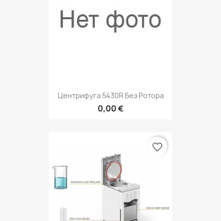
Центрифуга 5430R Без Ротора
0,00 €
favorite_border