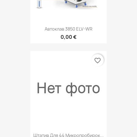
Автоклав 3850 ELV-WR
0,00 €
favorite_border
Штатив Для 44 Микропробирок...