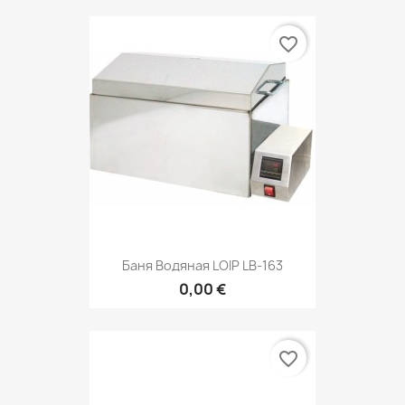
favorite_border
Баня Водяная LOIP LB-163
0,00 €
favorite_border