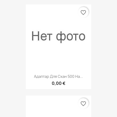
favorite_border
Адаптар Для Скан 500 На...
0,00 €
favorite_border