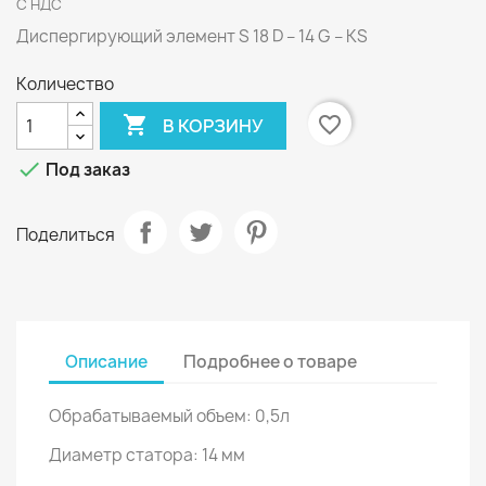
С НДС
Диспергирующий элемент S 18 D – 14 G – KS
Количество

favorite_border
В КОРЗИНУ

Под заказ
Поделиться
Описание
Подробнее о товаре
Обрабатываемый объем: 0,5л
Диаметр статора: 14 мм