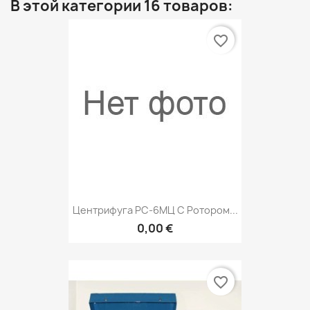
В этой категории 16 товаров:
favorite_border
Центрифуга РС-6МЦ С Ротором...
0,00 €
favorite_border