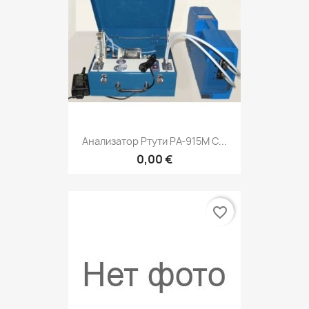
Анализатор Ртути РА-915М С...
0,00 €
favorite_border