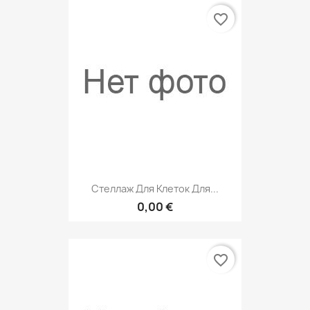
favorite_border
Стеллаж Для Клеток Для...
0,00 €
favorite_border