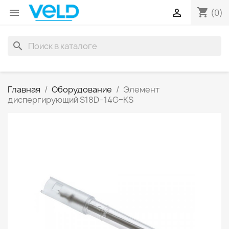
shopping_cart


(0)
search
Главная
Оборудование
Элемент
диспергирующий S18D–14G–KS