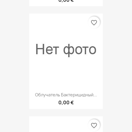
favorite_border
Облучатель Бактерицидный...
0,00 €
favorite_border