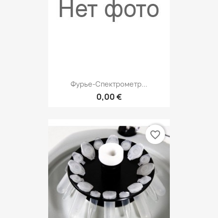
Фурье-Спектрометр...
0,00 €
favorite_border