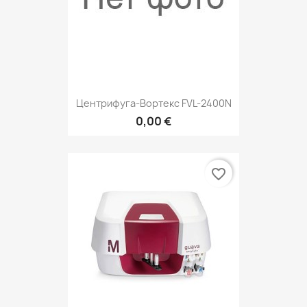
Центрифуга-Вортекс FVL-2400N
0,00 €
favorite_border