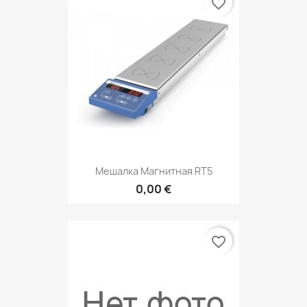
favorite_border
Мешалка Магнитная RТ5
0,00 €
favorite_border