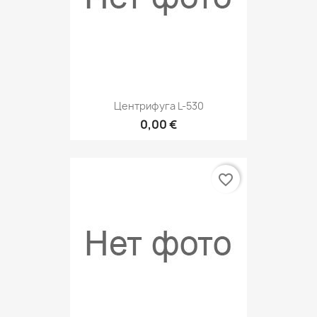
Центрифуга L-530
0,00 €
favorite_border