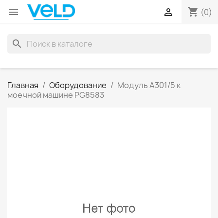
shopping_cart


(0)
search
Главная
Оборудование
Модуль A301/5 к
моечной машине PG8583