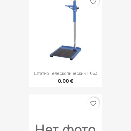
favorite_border
Штатив Телескопический T 653
0,00 €
favorite_border