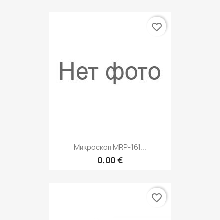
favorite_border
Микроскоп MRP-161...
0,00 €
favorite_border