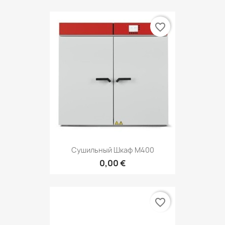
favorite_border
Сушильный Шкаф М400
0,00 €
favorite_border