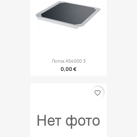
Лоток AS4000.3
0,00 €
favorite_border