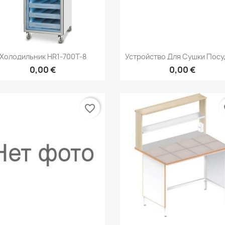
Быстрый просмотр
Быстрый просмот


Холодильник HR1-700Т-8
Устройство Для Сушки Посуд
0,00 €
0,00 €
favorite_border
fa