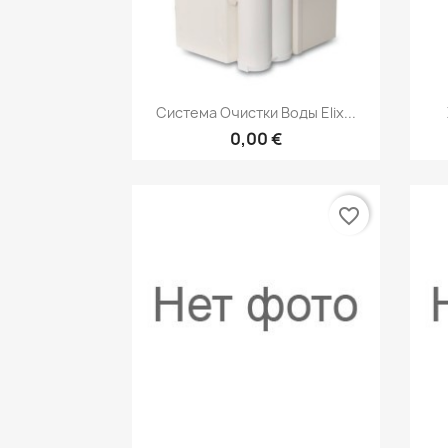
Быстрый просмотр

Система Очистки Воды Elix...
0,00 €
favorite_border