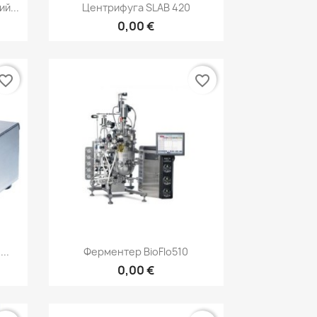
р
Быстрый просмотр

й...
Центрифуга SLAB 420
0,00 €
vorite_border
favorite_border
р
Быстрый просмотр

..
Ферментер BioFlo510
0,00 €