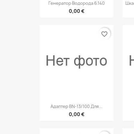
Быстрый просмотр

Генератор Водорода 6.140
Шка
0,00 €
favorite_border
Быстрый просмотр

Адаптер BN-13/100 Для...
0,00 €