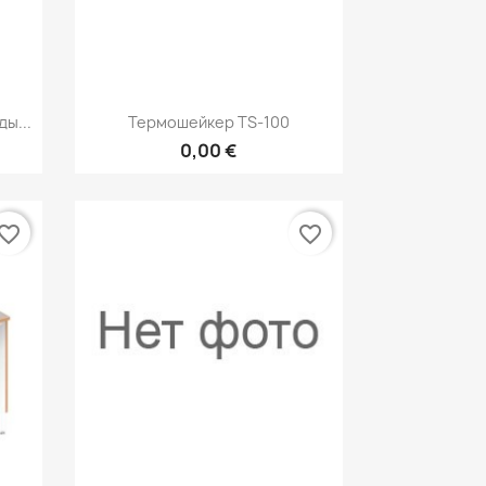
р
Быстрый просмотр

ы...
Термошейкер TS-100
0,00 €
vorite_border
favorite_border