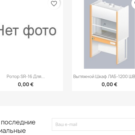
favorite_border
fa
Быстрый просмотр
Быстрый просмот


Ротор SR-16 Для...
Вытяжной Шкаф ЛАБ-1200 Ш
0,00 €
0,00 €
 последние
циальные