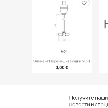
favorite_border
Быстрый просмотр

Элемент Перемешивающий МС-1
0,00 €
Получите наши
новости и спе