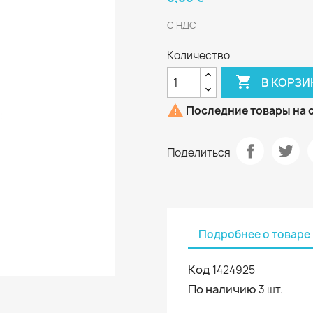
С НДС
Количество

В КОРЗИ

Последние товары на 
Поделиться
Подробнее о товаре
Код
1424925
По наличию
3 шт.