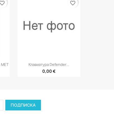
vorite_border
favorite_border
р
Быстрый просмотр

В МЕТ
Клавиатура Defender...
0,00 €