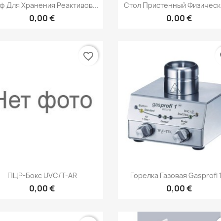
Быстрый просмотр
Быстрый просмот


ф Для Хранения Реактивов...
Стол Пристенный Физически
0,00 €
0,00 €
favorite_border
fa
Быстрый просмотр
Быстрый просмот


ПЦР-Бокс UVC/Т-AR
Горелка Газовая Gasprofi 1.
0,00 €
0,00 €