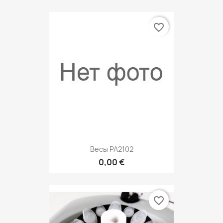
favorite_border
Весы PA2102
0,00 €
favorite_border