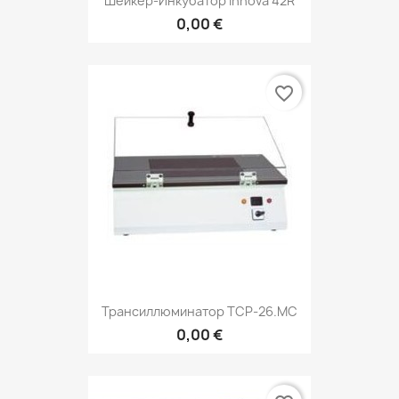
Шейкер-Инкубатор Innova 42R
0,00 €
favorite_border
Трансиллюминатор TCP-26.MC
0,00 €