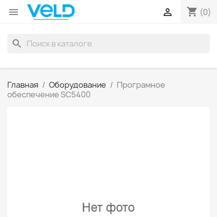
shopping_cart


(0)
search
Главная
Оборудование
Програмное
обеспечение SC5400