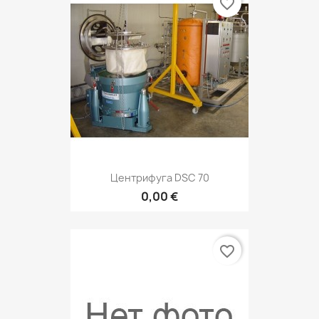
favorite_border
Центрифуга DSC 70
0,00 €
favorite_border