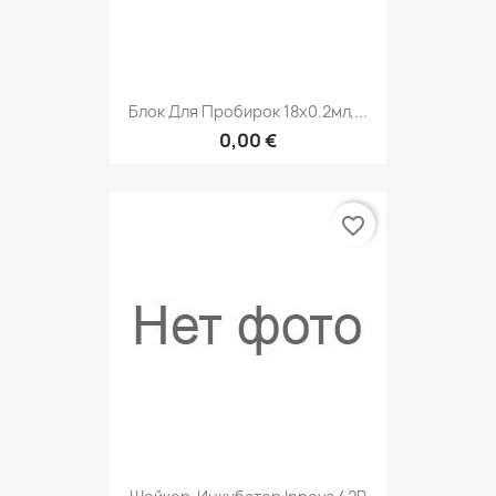
Блок Для Пробирок 18х0.2мл,...
0,00 €
favorite_border