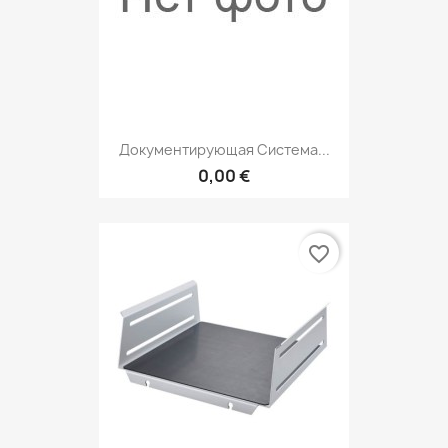
Документирующая Система...
0,00 €
favorite_border