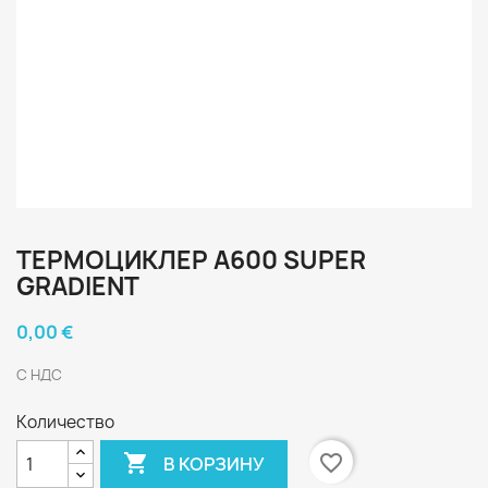
ТЕРМОЦИКЛЕР А600 SUPER
GRADIENT
0,00 €
С НДС
Количество

favorite_border
В КОРЗИНУ