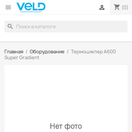
shopping_cart


(0)
search
Главная
Оборудование
Термоциклер А600
Super Gradient