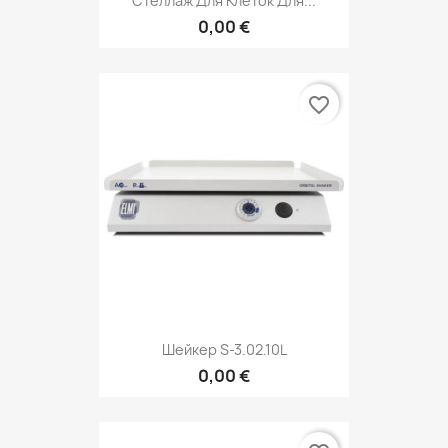
Стеллаж Для Клеток Для...
0,00 €
favorite_border
Шейкер S-3.02.10L
0,00 €