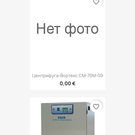
favorite_border
Центрифуга-Вортекс СМ-70M-09
0,00 €
favorite_border