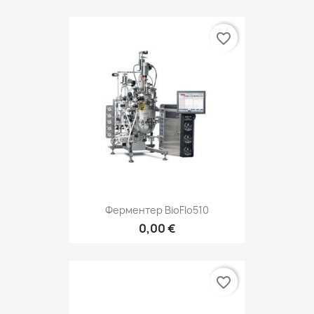
favorite_border
Ферментер BioFlo510
0,00 €
favorite_border