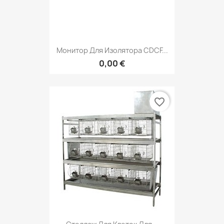
Монитор Для Изолятора CDCF...
0,00 €
favorite_border