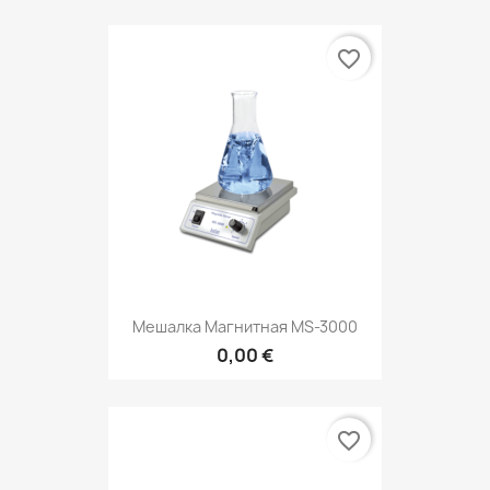
favorite_border
Мешалка Магнитная MS-3000
0,00 €
favorite_border